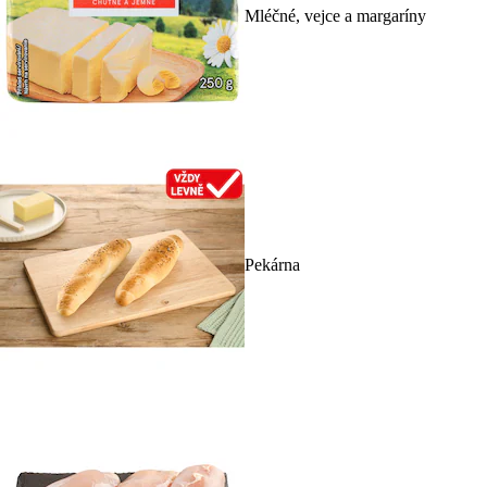
Mléčné, vejce a margaríny
Pekárna