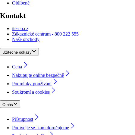
Oblíbené
Kontakt
itesco.cz
Zákaznické centrum - 800 222 555
Naše obchody
Užitečné odkazy
Cena
Nakupujte online bezpečně
Podmínky používání
Soukromí a cookies
O nás
Přístupnost
Podívejte se, kam doručujeme