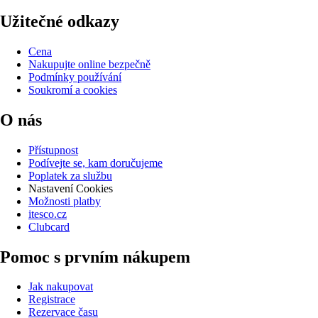
Užitečné odkazy
Cena
Nakupujte online bezpečně
Podmínky používání
Soukromí a cookies
O nás
Přístupnost
Podívejte se, kam doručujeme
Poplatek za službu
Nastavení Cookies
Možnosti platby
itesco.cz
Clubcard
Pomoc s prvním nákupem
Jak nakupovat
Registrace
Rezervace času