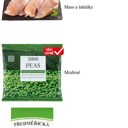
Maso a lahůdky
Mražené