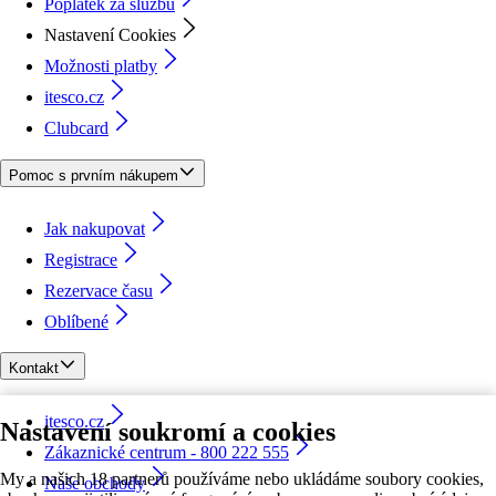
Poplatek za službu
Nastavení Cookies
Možnosti platby
itesco.cz
Clubcard
Pomoc s prvním nákupem
Jak nakupovat
Registrace
Rezervace času
Oblíbené
Kontakt
itesco.cz
Nastavení soukromí a cookies
Zákaznické centrum - 800 222 555
My a našich 18 partnerů používáme nebo ukládáme soubory cookies,
Naše obchody