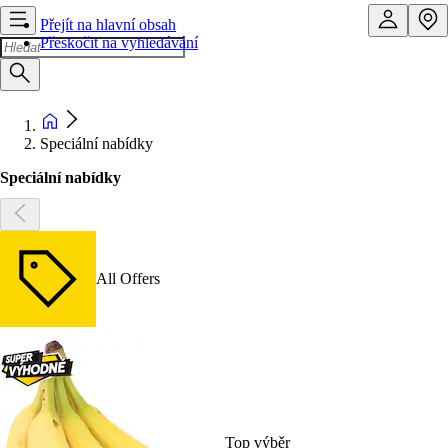
Přejít na hlavní obsah
Přeskočit na vyhledávání
Speciální nabídky
Speciální nabídky
All Offers
Top výběr