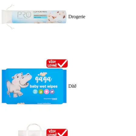
Drogerie
Dítě