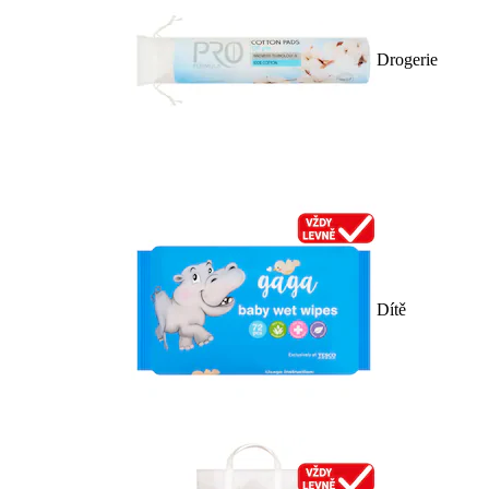
Drogerie
Dítě