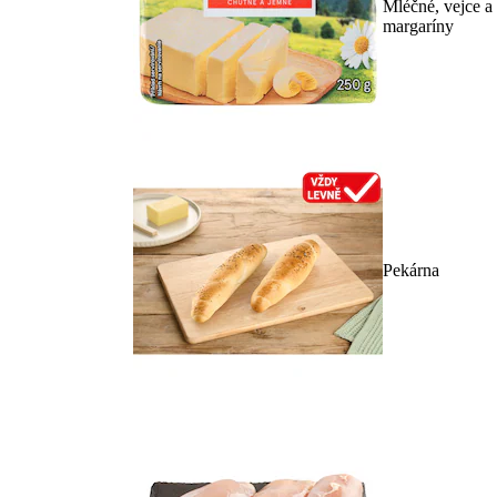
Mléčné, vejce a
margaríny
Pekárna