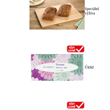
Speciální
výživa
Úklid