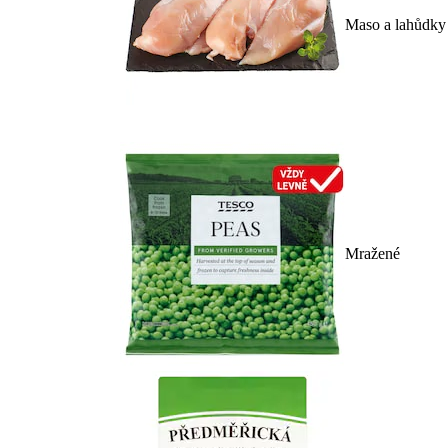
Maso a lahůdky
Mražené