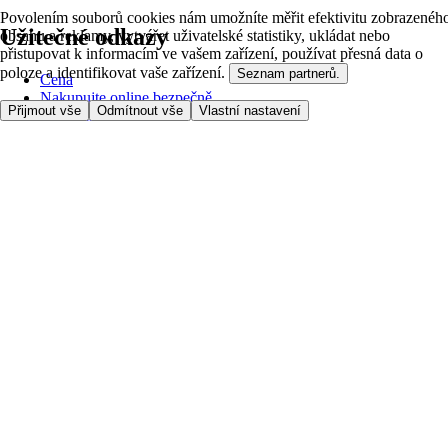
Povolením souborů cookies nám umožníte měřit efektivitu zobrazenéh
Užitečné odkazy
obsahu a reklamy, vytvářet uživatelské statistiky, ukládat nebo
přistupovat k informacím ve vašem zařízení, používat přesná data o
poloze a identifikovat vaše zařízení.
Seznam partnerů.
Cena
Nakupujte online bezpečně
Přijmout vše
Odmítnout vše
Vlastní nastavení
Podmínky používání
Soukromí a cookies
O nás
Přístupnost
Podívejte se, kam doručujeme
Poplatek za službu
Nastavení Cookies
Možnosti platby
itesco.cz
Clubcard
Pomoc s prvním nákupem
Jak nakupovat
Registrace
Rezervace času