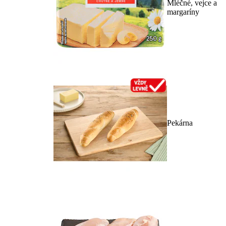
Mléčné, vejce a
margaríny
Pekárna