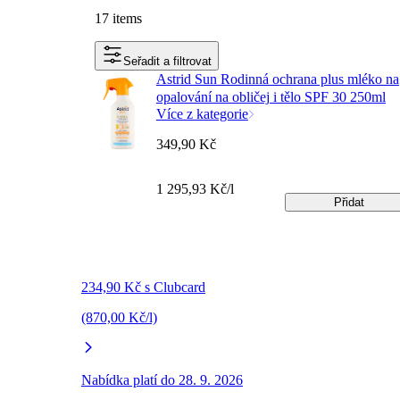
17 items
Seřadit a filtrovat
Astrid Sun Rodinná ochrana plus mléko na
opalování na obličej i tělo SPF 30 250ml
Více z kategorie
349,90 Kč
1 295,93 Kč/l
Přidat
234,90 Kč s Clubcard
(870,00 Kč/l)
Nabídka platí do 28. 9. 2026