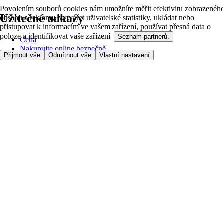
Povolením souborů cookies nám umožníte měřit efektivitu zobrazenéh
Užitečné odkazy
obsahu a reklamy, vytvářet uživatelské statistiky, ukládat nebo
přistupovat k informacím ve vašem zařízení, používat přesná data o
poloze a identifikovat vaše zařízení.
Seznam partnerů.
Cena
Nakupujte online bezpečně
Přijmout vše
Odmítnout vše
Vlastní nastavení
Podmínky používání
Soukromí a cookies
O nás
Přístupnost
Podívejte se, kam doručujeme
Poplatek za službu
Nastavení Cookies
Možnosti platby
itesco.cz
Clubcard
Pomoc s prvním nákupem
Jak nakupovat
Registrace
Rezervace času