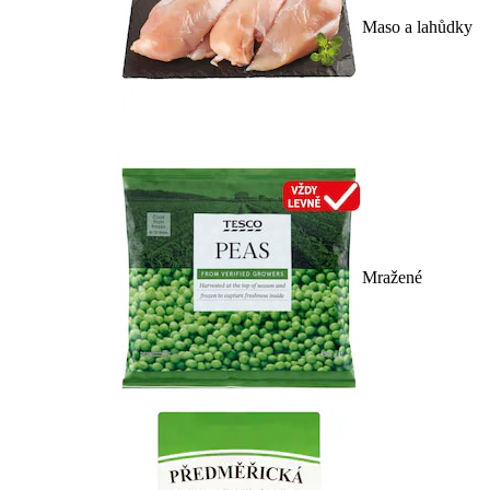
Maso a lahůdky
Mražené