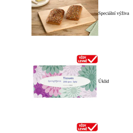
Speciální výživa
Úklid