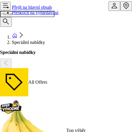
Přejít na hlavní obsah
Přeskočit na vyhledávání
Speciální nabídky
Speciální nabídky
All Offers
Top výběr