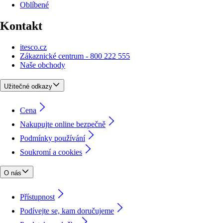
Oblíbené
Kontakt
itesco.cz
Zákaznické centrum - 800 222 555
Naše obchody
Užitečné odkazy
Cena
Nakupujte online bezpečně
Podmínky používání
Soukromí a cookies
O nás
Přístupnost
Podívejte se, kam doručujeme