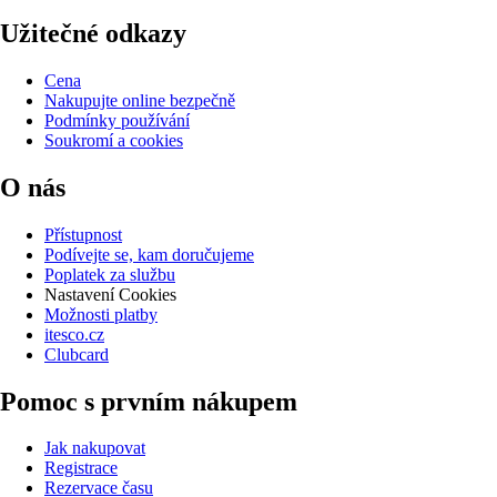
Užitečné odkazy
Cena
Nakupujte online bezpečně
Podmínky používání
Soukromí a cookies
O nás
Přístupnost
Podívejte se, kam doručujeme
Poplatek za službu
Nastavení Cookies
Možnosti platby
itesco.cz
Clubcard
Pomoc s prvním nákupem
Jak nakupovat
Registrace
Rezervace času