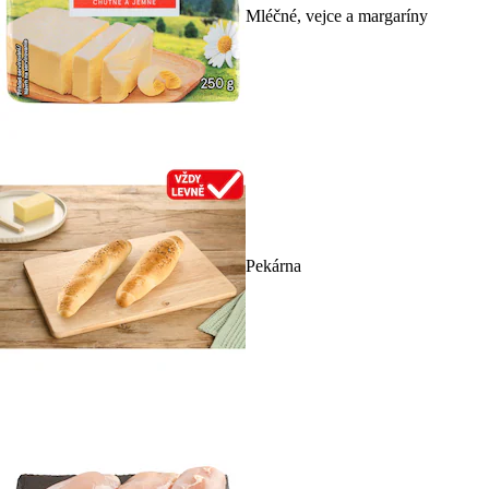
Mléčné, vejce a margaríny
Pekárna