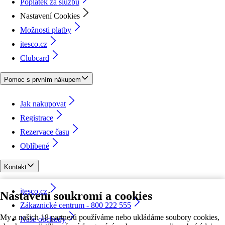
Poplatek za službu
Nastavení Cookies
Možnosti platby
itesco.cz
Clubcard
Pomoc s prvním nákupem
Jak nakupovat
Registrace
Rezervace času
Oblíbené
Kontakt
itesco.cz
Nastavení soukromí a cookies
Zákaznické centrum - 800 222 555
My a našich 18 partnerů používáme nebo ukládáme soubory cookies,
Naše obchody