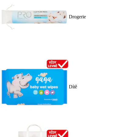
Drogerie
Dítě