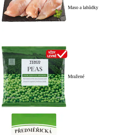
Maso a lahůdky
Mražené