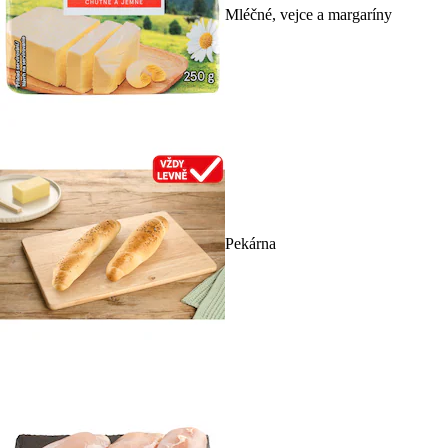
Mléčné, vejce a margaríny
Pekárna