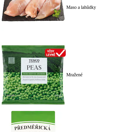
Maso a lahůdky
Mražené