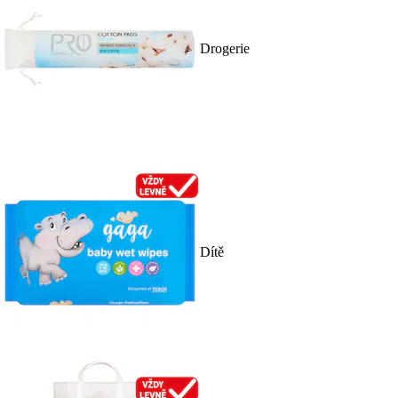
Drogerie
Dítě