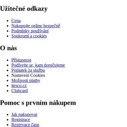
Užitečné odkazy
Cena
Nakupujte online bezpečně
Podmínky používání
Soukromí a cookies
O nás
Přístupnost
Podívejte se, kam doručujeme
Poplatek za službu
Nastavení Cookies
Možnosti platby
itesco.cz
Clubcard
Pomoc s prvním nákupem
Jak nakupovat
Registrace
Rezervace času