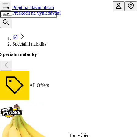
Přejít na hlavní obsah
Přeskočit na vyhledávání
Speciální nabídky
Speciální nabídky
All Offers
Top výběr