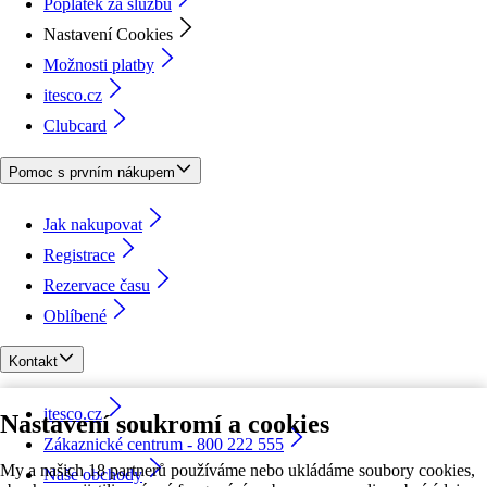
Poplatek za službu
Nastavení Cookies
Možnosti platby
itesco.cz
Clubcard
Pomoc s prvním nákupem
Jak nakupovat
Registrace
Rezervace času
Oblíbené
Kontakt
itesco.cz
Nastavení soukromí a cookies
Zákaznické centrum - 800 222 555
My a našich 18 partnerů používáme nebo ukládáme soubory cookies,
Naše obchody