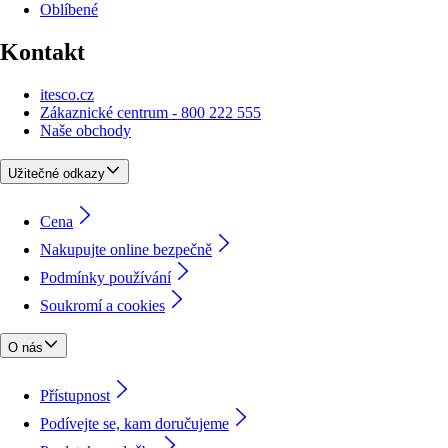
Oblíbené
Kontakt
itesco.cz
Zákaznické centrum - 800 222 555
Naše obchody
Užitečné odkazy
Cena
Nakupujte online bezpečně
Podmínky používání
Soukromí a cookies
O nás
Přístupnost
Podívejte se, kam doručujeme