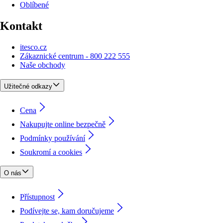
Oblíbené
Kontakt
itesco.cz
Zákaznické centrum - 800 222 555
Naše obchody
Užitečné odkazy
Cena
Nakupujte online bezpečně
Podmínky používání
Soukromí a cookies
O nás
Přístupnost
Podívejte se, kam doručujeme