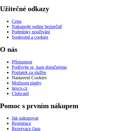
Užitečné odkazy
Cena
Nakupujte online bezpečně
Podmínky používání
Soukromí a cookies
O nás
Přístupnost
Podívejte se, kam doručujeme
Poplatek za službu
Nastavení Cookies
Možnosti platby
itesco.cz
Clubcard
Pomoc s prvním nákupem
Jak nakupovat
Registrace
Rezervace času