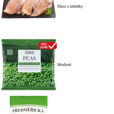
Maso a lahůdky
Mražené