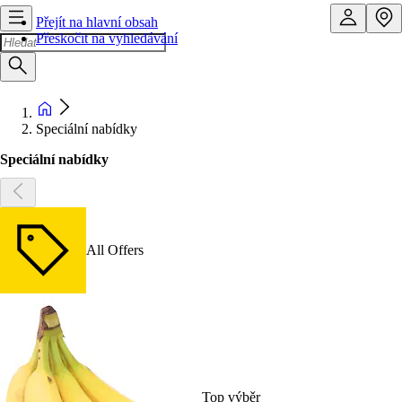
Přejít na hlavní obsah
Přeskočit na vyhledávání
Speciální nabídky
Speciální nabídky
All Offers
Top výběr