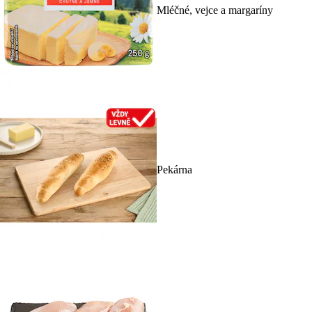
Mléčné, vejce a margaríny
Pekárna