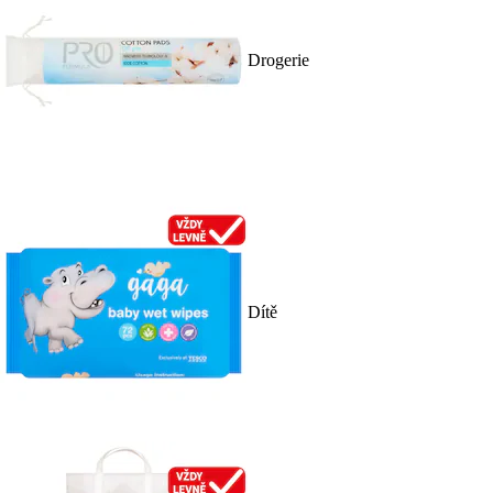
Drogerie
Dítě