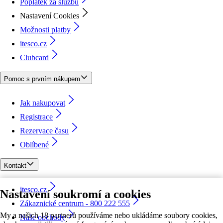
Poplatek za službu
Nastavení Cookies
Možnosti platby
itesco.cz
Clubcard
Pomoc s prvním nákupem
Jak nakupovat
Registrace
Rezervace času
Oblíbené
Kontakt
itesco.cz
Nastavení soukromí a cookies
Zákaznické centrum - 800 222 555
My a našich 18 partnerů používáme nebo ukládáme soubory cookies,
Naše obchody