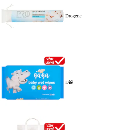
Drogerie
Dítě