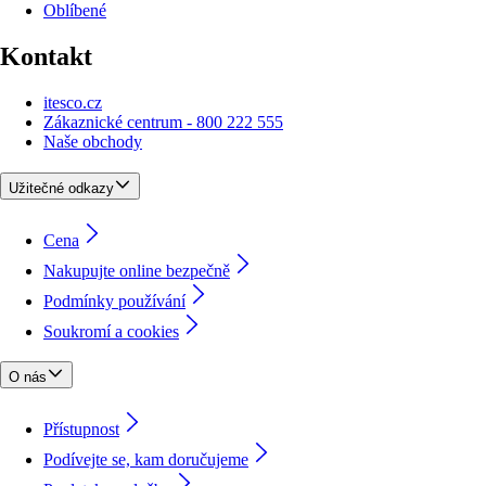
Oblíbené
Kontakt
itesco.cz
Zákaznické centrum - 800 222 555
Naše obchody
Užitečné odkazy
Cena
Nakupujte online bezpečně
Podmínky používání
Soukromí a cookies
O nás
Přístupnost
Podívejte se, kam doručujeme