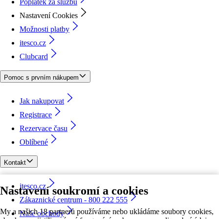
Poplatek za službu
Nastavení Cookies
Možnosti platby
itesco.cz
Clubcard
Pomoc s prvním nákupem
Jak nakupovat
Registrace
Rezervace času
Oblíbené
Kontakt
itesco.cz
Nastavení soukromí a cookies
Zákaznické centrum - 800 222 555
My a našich 18 partnerů používáme nebo ukládáme soubory cookies,
Naše obchody