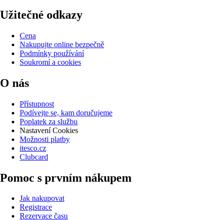
Užitečné odkazy
Cena
Nakupujte online bezpečně
Podmínky používání
Soukromí a cookies
O nás
Přístupnost
Podívejte se, kam doručujeme
Poplatek za službu
Nastavení Cookies
Možnosti platby
itesco.cz
Clubcard
Pomoc s prvním nákupem
Jak nakupovat
Registrace
Rezervace času