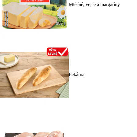
Mléčné, vejce a margaríny
Pekárna