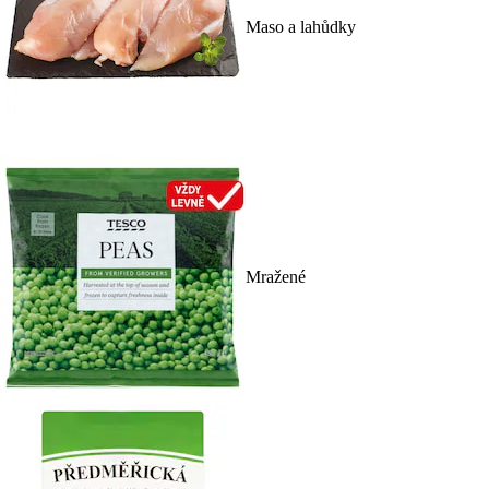
Maso a lahůdky
Mražené