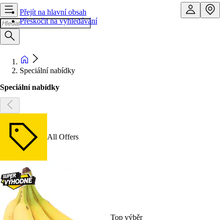
Přejít na hlavní obsah
Přeskočit na vyhledávání
Speciální nabídky
Speciální nabídky
All Offers
Top výběr