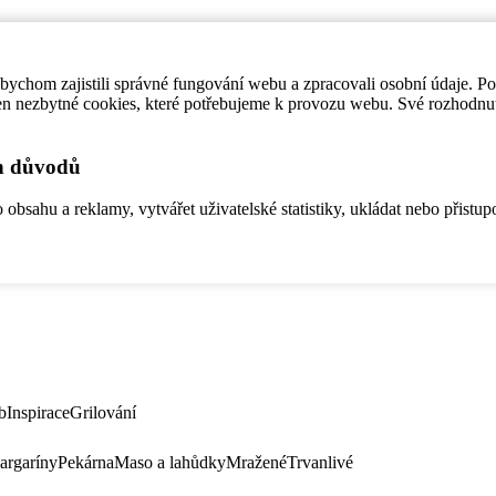
ychom zajistili správné fungování webu a zpracovali osobní údaje. P
en nezbytné cookies, které potřebujeme k provozu webu. Své rozhodnu
ch důvodů
bsahu a reklamy, vytvářet uživatelské statistiky, ukládat nebo přistup
b
Inspirace
Grilování
argaríny
Pekárna
Maso a lahůdky
Mražené
Trvanlivé