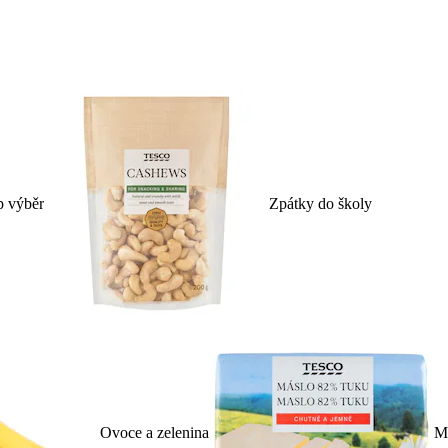
p výběr
Zpátky do školy
Ovoce a zelenina
Ml