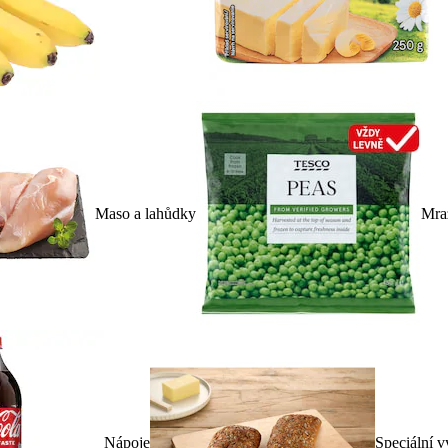
Maso a lahůdky
Mra
Nápoje
Speciální v