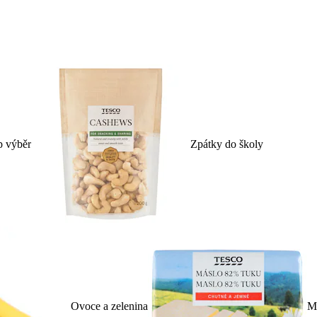
p výběr
Zpátky do školy
Ovoce a zelenina
Ml