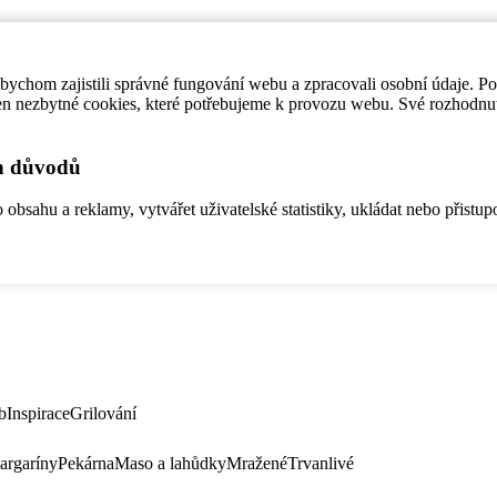
ychom zajistili správné fungování webu a zpracovali osobní údaje. P
en nezbytné cookies, které potřebujeme k provozu webu. Své rozhodnu
ch důvodů
bsahu a reklamy, vytvářet uživatelské statistiky, ukládat nebo přistup
b
Inspirace
Grilování
argaríny
Pekárna
Maso a lahůdky
Mražené
Trvanlivé