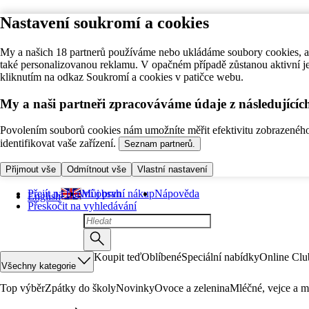
Nastavení soukromí a cookies
My a našich 18 partnerů používáme nebo ukládáme soubory cookies, ab
také personalizovanou reklamu. V opačném případě zůstanou aktivní j
kliknutím na odkaz Soukromí a cookies v patičce webu.
My a naši partneři zpracováváme údaje z následující
Povolením souborů cookies nám umožníte měřit efektivitu zobrazeného o
identifikovat vaše zařízení.
Seznam partnerů.
Přijmout vše
Odmítnout vše
Vlastní nastavení
Přejít na hlavní obsah
Můj první nákup
Nápověda
English
Přeskočit na vyhledávání
Koupit teď
Oblíbené
Speciální nabídky
Online Clu
Všechny kategorie
Top výběr
Zpátky do školy
Novinky
Ovoce a zelenina
Mléčné, vejce a m