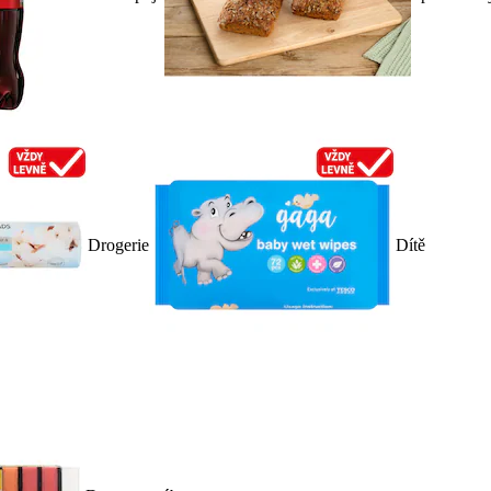
Drogerie
Dítě