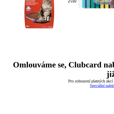
Zvíře
Omlouváme se, Clubcard nabíd
ji
Pro zobrazení platných akcí 
Speciální nabí