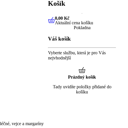
Košík
0,00 Kč
Aktuální cena košíku
0,00 Kč
Aktuální cena košíku
Pokladna
Váš košík
Vyberte službu, která je pro Vás
nejvhodnější
Prázdný košík
Tady uvidíte položky přidané do
košíku
éčné, vejce a margaríny