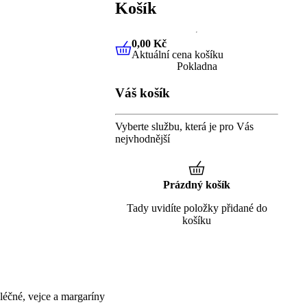
Košík
0,00 Kč
Aktuální cena košíku
0,00 Kč
Aktuální cena košíku
Pokladna
Váš košík
Vyberte službu, která je pro Vás
nejvhodnější
Prázdný košík
Tady uvidíte položky přidané do
košíku
éčné, vejce a margaríny