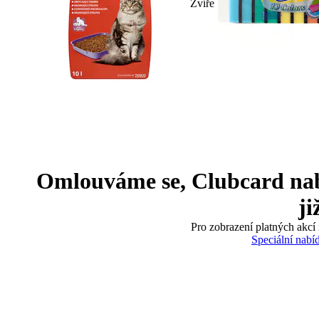
Zvíře
Omlouváme se, Clubcard nabíd
ji
Pro zobrazení platných akcí 
Speciální nabí