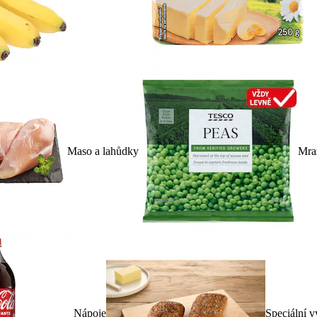
Maso a lahůdky
Mra
Nápoje
Speciální v