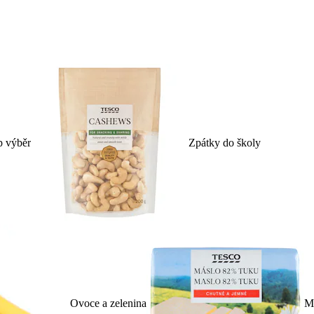
p výběr
Zpátky do školy
Ovoce a zelenina
Ml