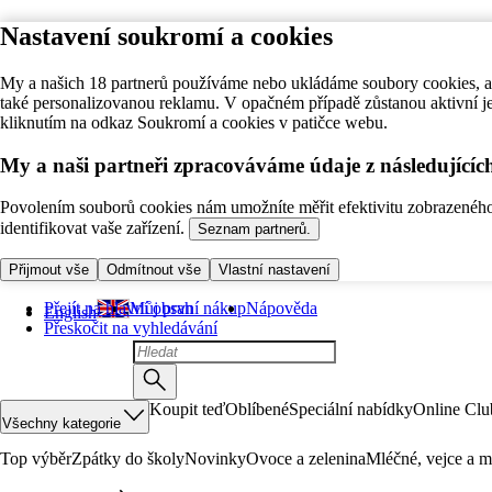
Nastavení soukromí a cookies
My a našich 18 partnerů používáme nebo ukládáme soubory cookies, ab
také personalizovanou reklamu. V opačném případě zůstanou aktivní j
kliknutím na odkaz Soukromí a cookies v patičce webu.
My a naši partneři zpracováváme údaje z následující
Povolením souborů cookies nám umožníte měřit efektivitu zobrazeného o
identifikovat vaše zařízení.
Seznam partnerů.
Přijmout vše
Odmítnout vše
Vlastní nastavení
Přejít na hlavní obsah
Můj první nákup
Nápověda
English
Přeskočit na vyhledávání
Koupit teď
Oblíbené
Speciální nabídky
Online Clu
Všechny kategorie
Top výběr
Zpátky do školy
Novinky
Ovoce a zelenina
Mléčné, vejce a m