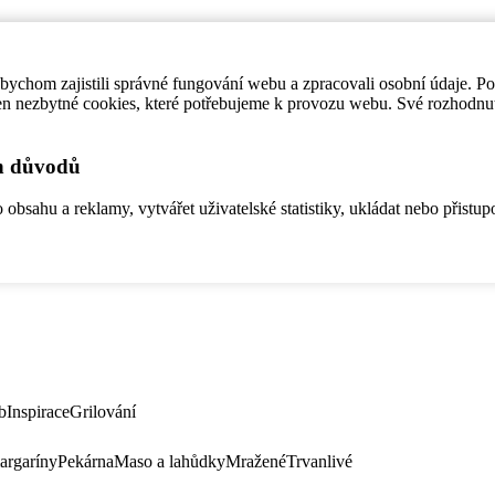
ychom zajistili správné fungování webu a zpracovali osobní údaje. P
en nezbytné cookies, které potřebujeme k provozu webu. Své rozhodnu
ch důvodů
bsahu a reklamy, vytvářet uživatelské statistiky, ukládat nebo přistup
b
Inspirace
Grilování
argaríny
Pekárna
Maso a lahůdky
Mražené
Trvanlivé