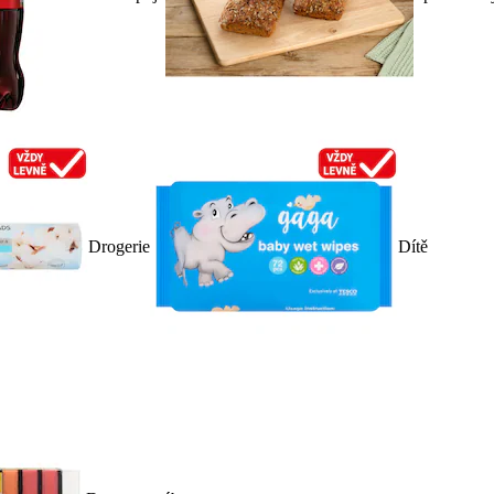
Drogerie
Dítě