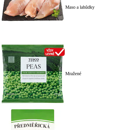
Maso a lahůdky
Mražené