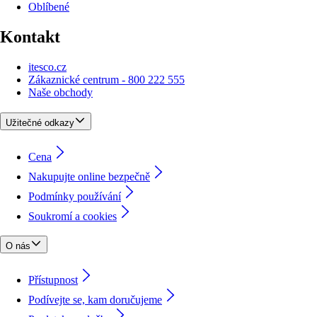
Oblíbené
Kontakt
itesco.cz
Zákaznické centrum - 800 222 555
Naše obchody
Užitečné odkazy
Cena
Nakupujte online bezpečně
Podmínky používání
Soukromí a cookies
O nás
Přístupnost
Podívejte se, kam doručujeme