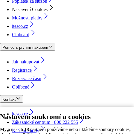
Poplatek za službu
Nastavení Cookies
Možnosti platby
itesco.cz
Clubcard
Pomoc s prvním nákupem
Jak nakupovat
Registrace
Rezervace času
Oblíbené
Kontakt
itesco.cz
Nastavení soukromí a cookies
Zákaznické centrum - 800 222 555
My a našich 18 partnerů používáme nebo ukládáme soubory cookies,
Naše obchody