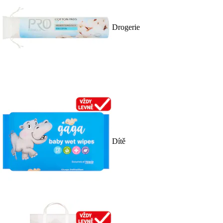
Drogerie
Dítě