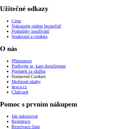
Užitečné odkazy
Cena
Nakupujte online bezpečně
Podmínky používání
Soukromí a cookies
O nás
Přístupnost
Podívejte se, kam doručujeme
Poplatek za službu
Nastavení Cookies
Možnosti platby
itesco.cz
Clubcard
Pomoc s prvním nákupem
Jak nakupovat
Registrace
Rezervace času