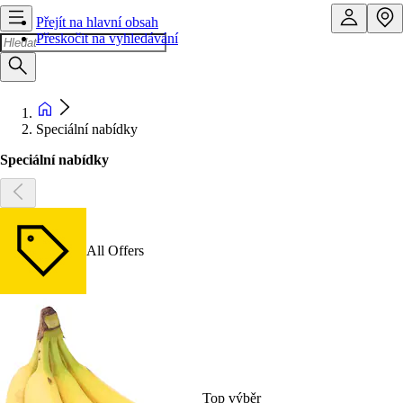
Přejít na hlavní obsah
Přeskočit na vyhledávání
Speciální nabídky
Speciální nabídky
All Offers
Top výběr