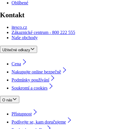
Oblíbené
Kontakt
itesco.cz
Zákaznické centrum - 800 222 555
Naše obchody
Užitečné odkazy
Cena
Nakupujte online bezpečně
Podmínky používání
Soukromí a cookies
O nás
Přístupnost
Podívejte se, kam doručujeme