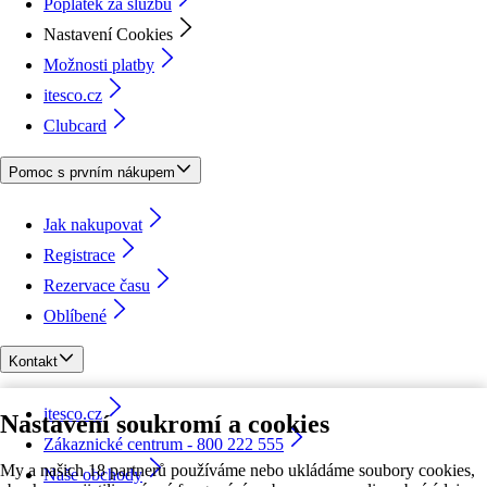
Poplatek za službu
Nastavení Cookies
Možnosti platby
itesco.cz
Clubcard
Pomoc s prvním nákupem
Jak nakupovat
Registrace
Rezervace času
Oblíbené
Kontakt
itesco.cz
Nastavení soukromí a cookies
Zákaznické centrum - 800 222 555
My a našich 18 partnerů používáme nebo ukládáme soubory cookies,
Naše obchody