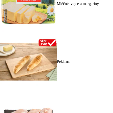
Mléčné, vejce a margaríny
Pekárna