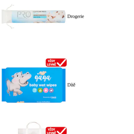
Drogerie
Dítě