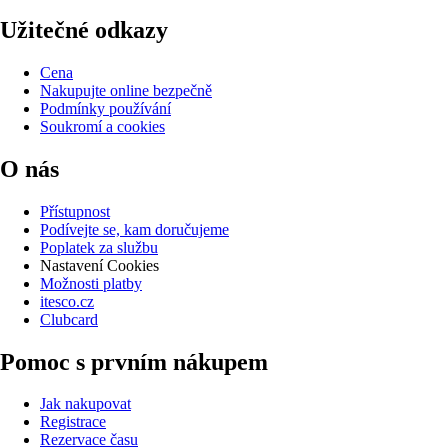
Užitečné odkazy
Cena
Nakupujte online bezpečně
Podmínky používání
Soukromí a cookies
O nás
Přístupnost
Podívejte se, kam doručujeme
Poplatek za službu
Nastavení Cookies
Možnosti platby
itesco.cz
Clubcard
Pomoc s prvním nákupem
Jak nakupovat
Registrace
Rezervace času