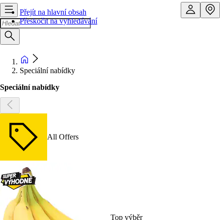
Přejít na hlavní obsah
Přeskočit na vyhledávání
Speciální nabídky
Speciální nabídky
All Offers
Top výběr