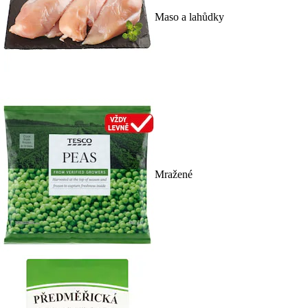
Maso a lahůdky
Mražené