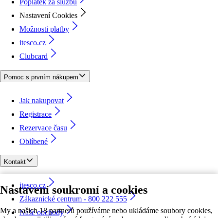
Poplatek za službu
Nastavení Cookies
Možnosti platby
itesco.cz
Clubcard
Pomoc s prvním nákupem
Jak nakupovat
Registrace
Rezervace času
Oblíbené
Kontakt
itesco.cz
Nastavení soukromí a cookies
Zákaznické centrum - 800 222 555
My a našich 18 partnerů používáme nebo ukládáme soubory cookies,
Naše obchody