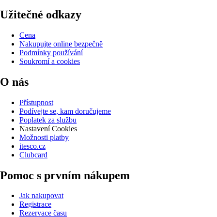
Užitečné odkazy
Cena
Nakupujte online bezpečně
Podmínky používání
Soukromí a cookies
O nás
Přístupnost
Podívejte se, kam doručujeme
Poplatek za službu
Nastavení Cookies
Možnosti platby
itesco.cz
Clubcard
Pomoc s prvním nákupem
Jak nakupovat
Registrace
Rezervace času