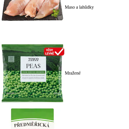
Maso a lahůdky
Mražené