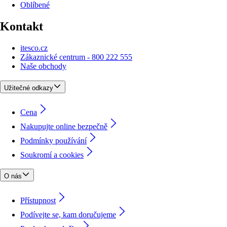
Oblíbené
Kontakt
itesco.cz
Zákaznické centrum - 800 222 555
Naše obchody
Užitečné odkazy
Cena
Nakupujte online bezpečně
Podmínky používání
Soukromí a cookies
O nás
Přístupnost
Podívejte se, kam doručujeme