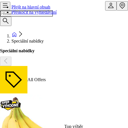
Přejít na hlavní obsah
Přeskočit na vyhledávání
Speciální nabídky
Speciální nabídky
All Offers
Top výběr