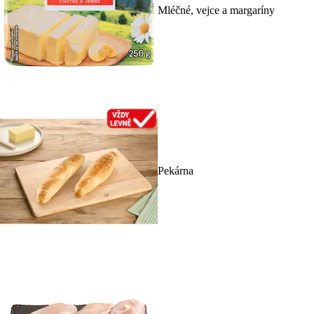
Mléčné, vejce a margaríny
Pekárna