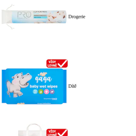
Drogerie
Dítě