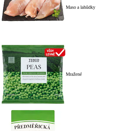
Maso a lahůdky
Mražené