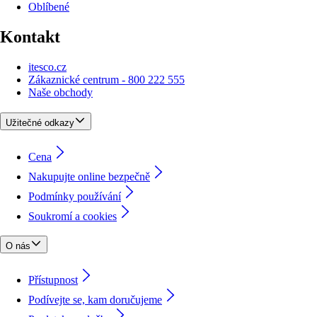
Oblíbené
Kontakt
itesco.cz
Zákaznické centrum - 800 222 555
Naše obchody
Užitečné odkazy
Cena
Nakupujte online bezpečně
Podmínky používání
Soukromí a cookies
O nás
Přístupnost
Podívejte se, kam doručujeme