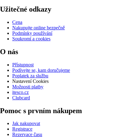
Užitečné odkazy
Cena
Nakupujte online bezpečně
Podmínky používání
Soukromí a cookies
O nás
Přístupnost
Podívejte se, kam doručujeme
Poplatek za službu
Nastavení Cookies
Možnosti platby
itesco.cz
Clubcard
Pomoc s prvním nákupem
Jak nakupovat
Registrace
Rezervace času