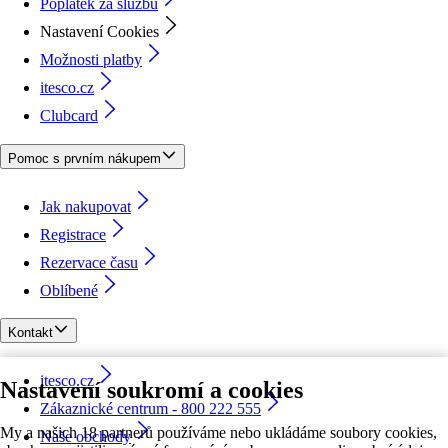
Poplatek za službu
Nastavení Cookies
Možnosti platby
itesco.cz
Clubcard
Pomoc s prvním nákupem
Jak nakupovat
Registrace
Rezervace času
Oblíbené
Kontakt
itesco.cz
Nastavení soukromí a cookies
Zákaznické centrum - 800 222 555
My a našich 18 partnerů používáme nebo ukládáme soubory cookies,
Naše obchody