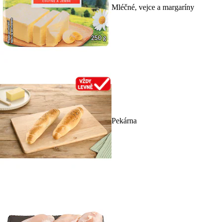
Mléčné, vejce a margaríny
Pekárna