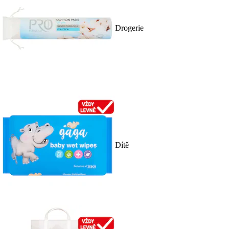
Drogerie
Dítě