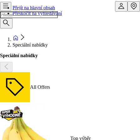
Přejít na hlavní obsah
Přeskočit na vyhledávání
Speciální nabídky
Speciální nabídky
All Offers
Top výběr