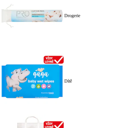
Drogerie
Dítě