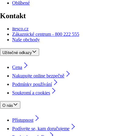
Oblíbené
Kontakt
itesco.cz
Zákaznické centrum - 800 222 555
Naše obchody
Užitečné odkazy
Cena
Nakupujte online bezpečně
Podmínky používání
Soukromí a cookies
O nás
Přístupnost
Podívejte se, kam doručujeme