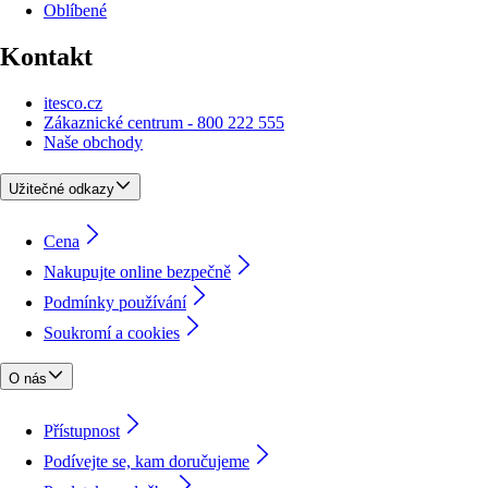
Oblíbené
Kontakt
itesco.cz
Zákaznické centrum - 800 222 555
Naše obchody
Užitečné odkazy
Cena
Nakupujte online bezpečně
Podmínky používání
Soukromí a cookies
O nás
Přístupnost
Podívejte se, kam doručujeme