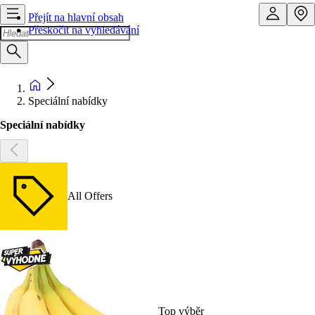
Přejít na hlavní obsah
Přeskočit na vyhledávání
Speciální nabídky
Speciální nabídky
All Offers
Top výběr