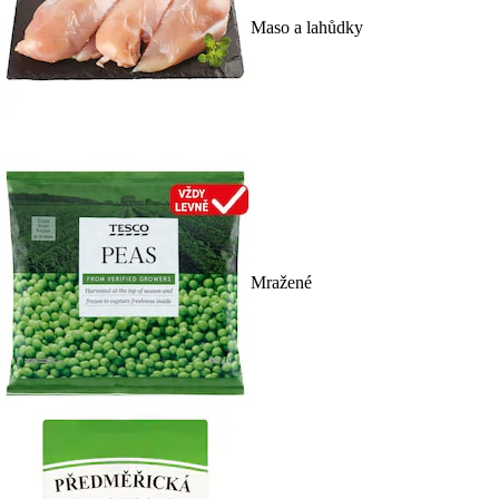
Maso a lahůdky
Mražené