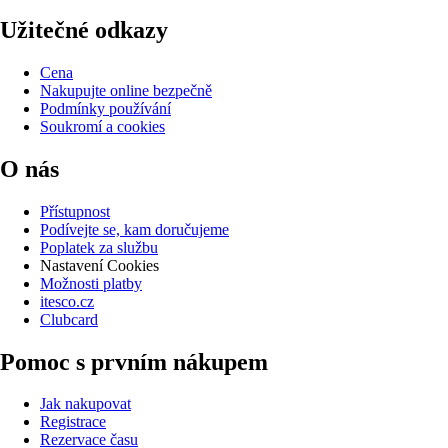
Užitečné odkazy
Cena
Nakupujte online bezpečně
Podmínky používání
Soukromí a cookies
O nás
Přístupnost
Podívejte se, kam doručujeme
Poplatek za službu
Nastavení Cookies
Možnosti platby
itesco.cz
Clubcard
Pomoc s prvním nákupem
Jak nakupovat
Registrace
Rezervace času