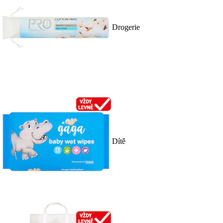
Drogerie
Dítě