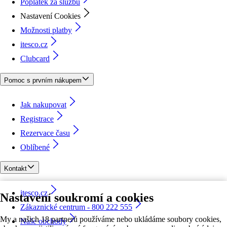
Poplatek za službu
Nastavení Cookies
Možnosti platby
itesco.cz
Clubcard
Pomoc s prvním nákupem
Jak nakupovat
Registrace
Rezervace času
Oblíbené
Kontakt
itesco.cz
Nastavení soukromí a cookies
Zákaznické centrum - 800 222 555
My a našich 18 partnerů používáme nebo ukládáme soubory cookies,
Naše obchody