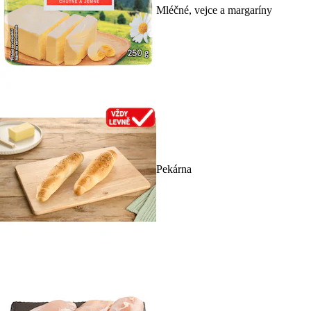
Mléčné, vejce a margaríny
Pekárna