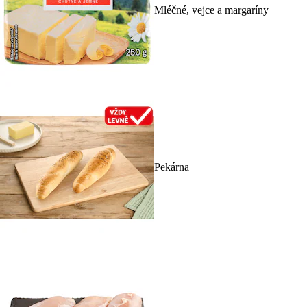
Mléčné, vejce a margaríny
Pekárna