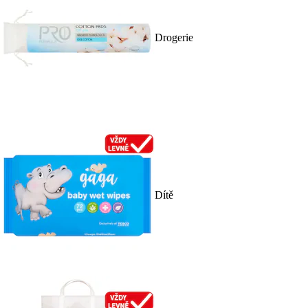
Drogerie
Dítě