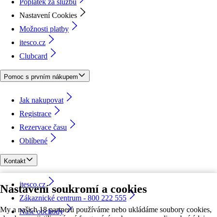
Poplatek za službu
Nastavení Cookies
Možnosti platby
itesco.cz
Clubcard
Pomoc s prvním nákupem
Jak nakupovat
Registrace
Rezervace času
Oblíbené
Kontakt
itesco.cz
Nastavení soukromí a cookies
Zákaznické centrum - 800 222 555
My a našich 18 partnerů používáme nebo ukládáme soubory cookies,
Naše obchody