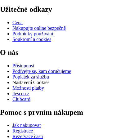
Užitečné odkazy
Cena
Nakupujte online bezpečně
Podmínky používání
Soukromí a cookies
O nás
Přístupnost
Podívejte se, kam doručujeme
Poplatek za službu
Nastavení Cookies
Možnosti platby
itesco.cz
Clubcard
Pomoc s prvním nákupem
Jak nakupovat
Registrace
Rezervace času