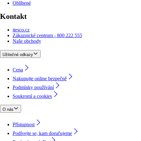
Oblíbené
Kontakt
itesco.cz
Zákaznické centrum - 800 222 555
Naše obchody
Užitečné odkazy
Cena
Nakupujte online bezpečně
Podmínky používání
Soukromí a cookies
O nás
Přístupnost
Podívejte se, kam doručujeme