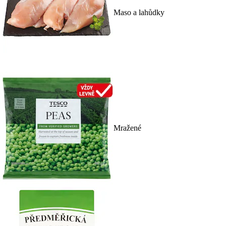
Maso a lahůdky
Mražené