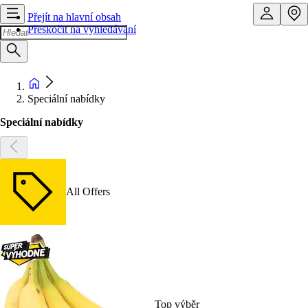
Přejít na hlavní obsah
Přeskočit na vyhledávání
Speciální nabídky
Speciální nabídky
All Offers
Top výběr