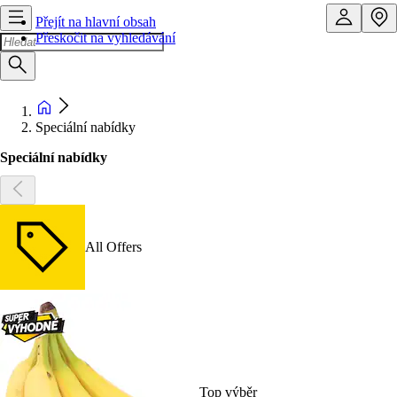
Přejít na hlavní obsah
Přeskočit na vyhledávání
Speciální nabídky
Speciální nabídky
All Offers
Top výběr