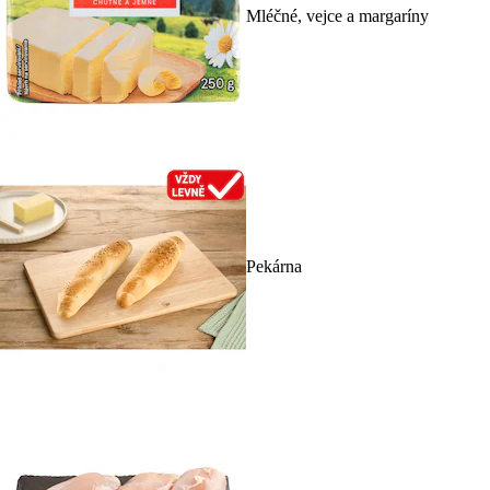
Mléčné, vejce a margaríny
Pekárna