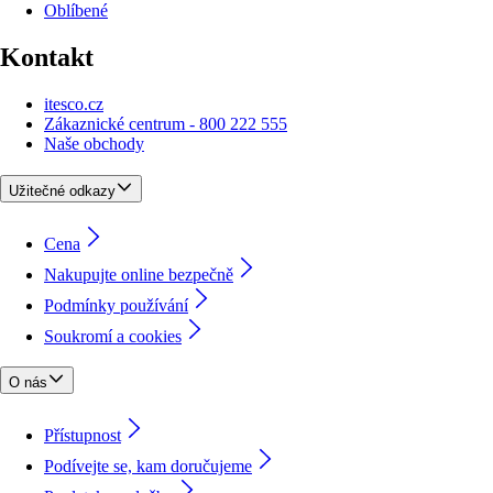
Oblíbené
Kontakt
itesco.cz
Zákaznické centrum - 800 222 555
Naše obchody
Užitečné odkazy
Cena
Nakupujte online bezpečně
Podmínky používání
Soukromí a cookies
O nás
Přístupnost
Podívejte se, kam doručujeme