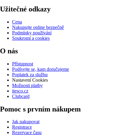
Užitečné odkazy
Cena
Nakupujte online bezpečně
Podmínky používání
Soukromí a cookies
O nás
Přístupnost
Podívejte se, kam doručujeme
Poplatek za službu
Nastavení Cookies
Možnosti platby
itesco.cz
Clubcard
Pomoc s prvním nákupem
Jak nakupovat
Registrace
Rezervace času