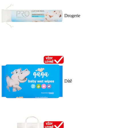
Drogerie
Dítě