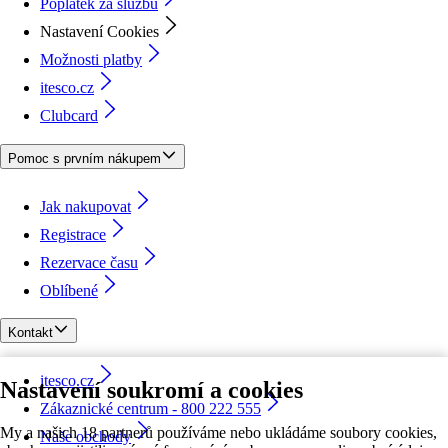
Poplatek za službu
Nastavení Cookies
Možnosti platby
itesco.cz
Clubcard
Pomoc s prvním nákupem
Jak nakupovat
Registrace
Rezervace času
Oblíbené
Kontakt
itesco.cz
Nastavení soukromí a cookies
Zákaznické centrum - 800 222 555
My a našich 18 partnerů používáme nebo ukládáme soubory cookies,
Naše obchody