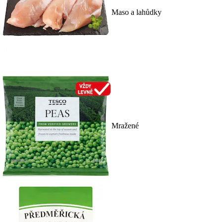
Maso a lahůdky
Mražené