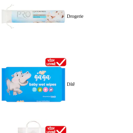
Drogerie
Dítě