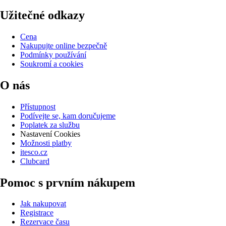
Užitečné odkazy
Cena
Nakupujte online bezpečně
Podmínky používání
Soukromí a cookies
O nás
Přístupnost
Podívejte se, kam doručujeme
Poplatek za službu
Nastavení Cookies
Možnosti platby
itesco.cz
Clubcard
Pomoc s prvním nákupem
Jak nakupovat
Registrace
Rezervace času