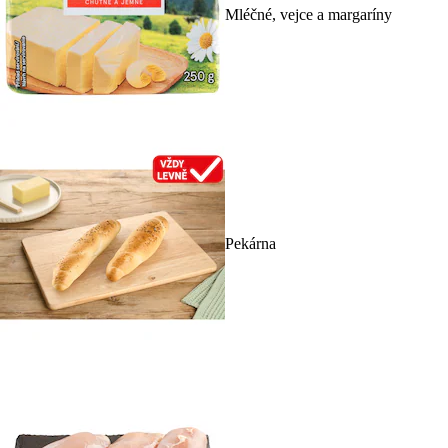
Mléčné, vejce a margaríny
Pekárna