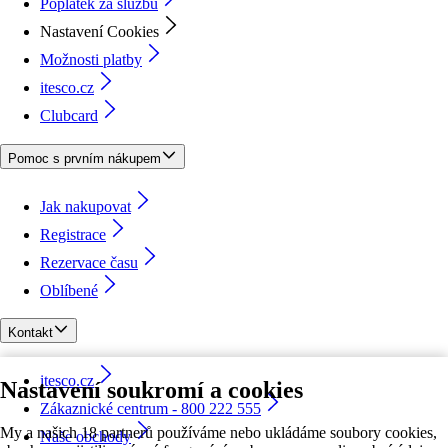
Poplatek za službu
Nastavení Cookies
Možnosti platby
itesco.cz
Clubcard
Pomoc s prvním nákupem
Jak nakupovat
Registrace
Rezervace času
Oblíbené
Kontakt
itesco.cz
Nastavení soukromí a cookies
Zákaznické centrum - 800 222 555
My a našich 18 partnerů používáme nebo ukládáme soubory cookies,
Naše obchody