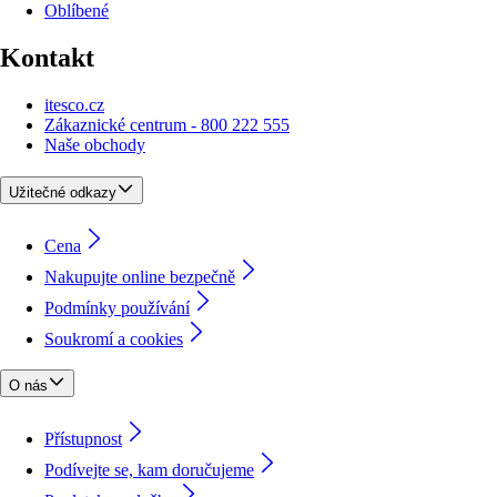
Oblíbené
Kontakt
itesco.cz
Zákaznické centrum - 800 222 555
Naše obchody
Užitečné odkazy
Cena
Nakupujte online bezpečně
Podmínky používání
Soukromí a cookies
O nás
Přístupnost
Podívejte se, kam doručujeme