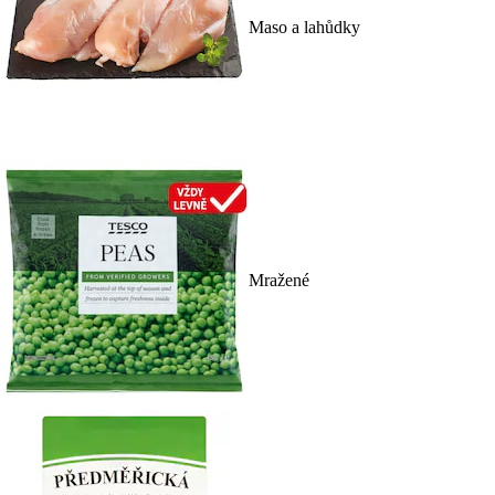
Maso a lahůdky
Mražené