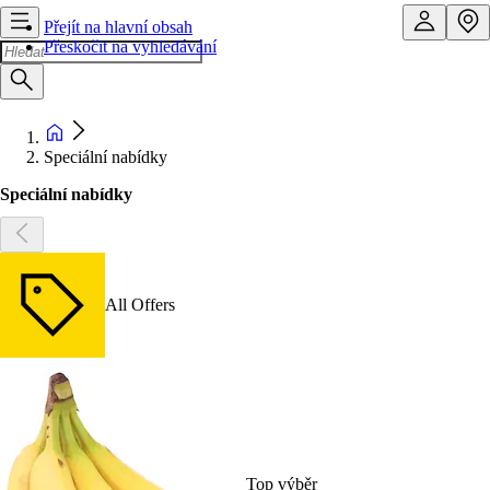
Přejít na hlavní obsah
Přeskočit na vyhledávání
Speciální nabídky
Speciální nabídky
All Offers
Top výběr