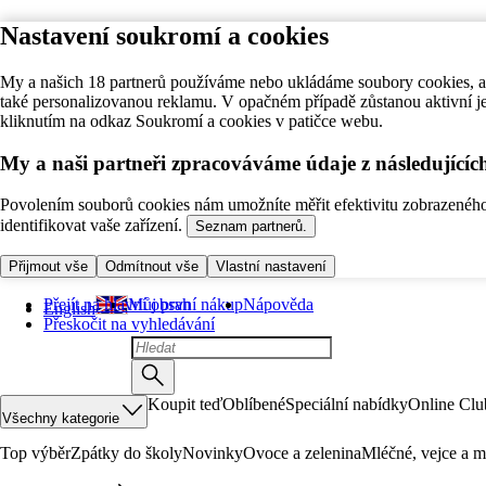
Nastavení soukromí a cookies
My a našich 18 partnerů používáme nebo ukládáme soubory cookies, ab
také personalizovanou reklamu. V opačném případě zůstanou aktivní j
kliknutím na odkaz Soukromí a cookies v patičce webu.
My a naši partneři zpracováváme údaje z následující
Povolením souborů cookies nám umožníte měřit efektivitu zobrazeného o
identifikovat vaše zařízení.
Seznam partnerů.
Přijmout vše
Odmítnout vše
Vlastní nastavení
Přejít na hlavní obsah
Můj první nákup
Nápověda
English
Přeskočit na vyhledávání
Koupit teď
Oblíbené
Speciální nabídky
Online Clu
Všechny kategorie
Top výběr
Zpátky do školy
Novinky
Ovoce a zelenina
Mléčné, vejce a m