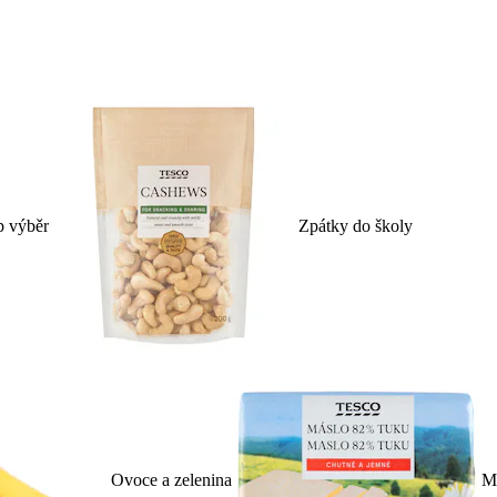
p výběr
Zpátky do školy
Ovoce a zelenina
Ml