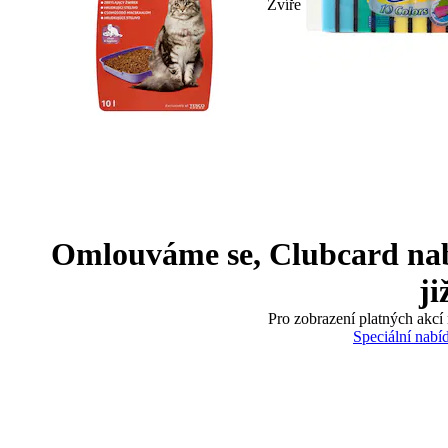
Zvíře
Omlouváme se, Clubcard nabíd
ji
Pro zobrazení platných akcí 
Speciální nabí