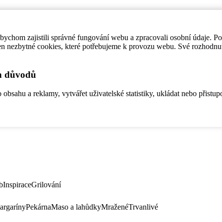
ychom zajistili správné fungování webu a zpracovali osobní údaje. P
en nezbytné cookies, které potřebujeme k provozu webu. Své rozhodnu
ch důvodů
bsahu a reklamy, vytvářet uživatelské statistiky, ukládat nebo přistup
b
Inspirace
Grilování
argaríny
Pekárna
Maso a lahůdky
Mražené
Trvanlivé