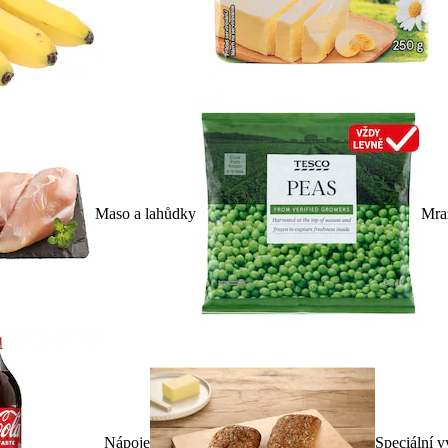
Maso a lahůdky
Mra
Nápoje
Speciální v