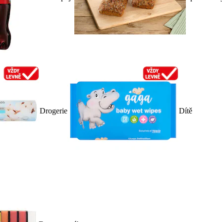
Drogerie
Dítě