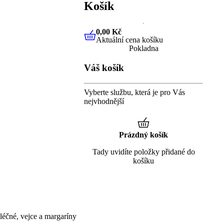
Košík
0,00 Kč
Aktuální cena košíku
0,00 Kč
Aktuální cena košíku
Pokladna
Váš košík
Vyberte službu, která je pro Vás
nejvhodnější
Prázdný košík
Tady uvidíte položky přidané do
košíku
éčné, vejce a margaríny