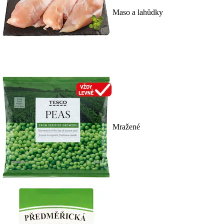
Maso a lahůdky
Mražené