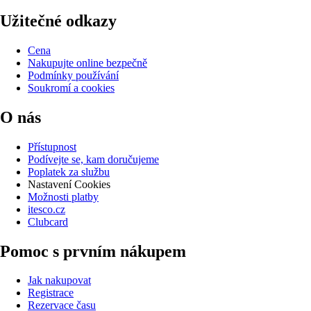
Užitečné odkazy
Cena
Nakupujte online bezpečně
Podmínky používání
Soukromí a cookies
O nás
Přístupnost
Podívejte se, kam doručujeme
Poplatek za službu
Nastavení Cookies
Možnosti platby
itesco.cz
Clubcard
Pomoc s prvním nákupem
Jak nakupovat
Registrace
Rezervace času