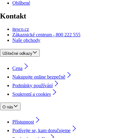
Oblíbené
Kontakt
itesco.cz
Zákaznické centrum - 800 222 555
Naše obchody
Užitečné odkazy
Cena
Nakupujte online bezpečně
Podmínky používání
Soukromí a cookies
O nás
Přístupnost
Podívejte se, kam doručujeme