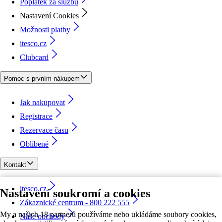
Poplatek za službu
Nastavení Cookies
Možnosti platby
itesco.cz
Clubcard
Pomoc s prvním nákupem
Jak nakupovat
Registrace
Rezervace času
Oblíbené
Kontakt
itesco.cz
Nastavení soukromí a cookies
Zákaznické centrum - 800 222 555
My a našich 18 partnerů používáme nebo ukládáme soubory cookies,
Naše obchody