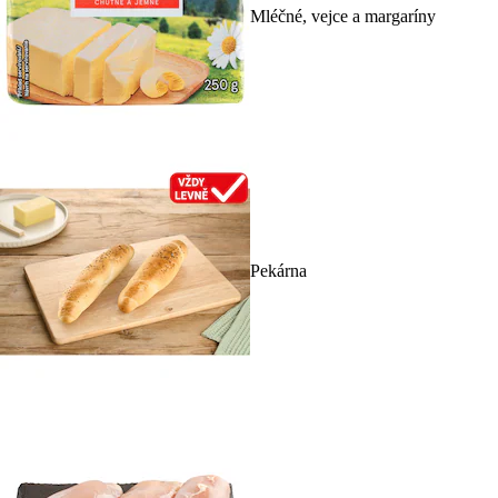
Mléčné, vejce a margaríny
Pekárna