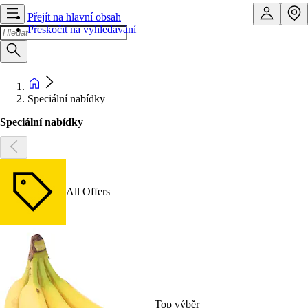
Přejít na hlavní obsah
Přeskočit na vyhledávání
Speciální nabídky
Speciální nabídky
All Offers
Top výběr