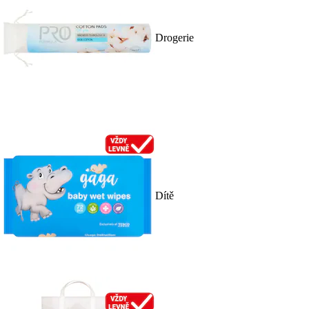
Drogerie
Dítě