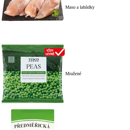
Maso a lahůdky
Mražené