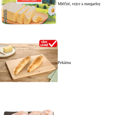
Mléčné, vejce a margaríny
Pekárna