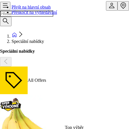
Přejít na hlavní obsah
Přeskočit na vyhledávání
Speciální nabídky
Speciální nabídky
All Offers
Top výběr