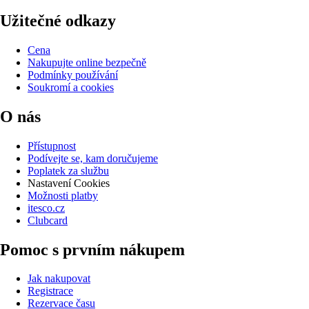
Užitečné odkazy
Cena
Nakupujte online bezpečně
Podmínky používání
Soukromí a cookies
O nás
Přístupnost
Podívejte se, kam doručujeme
Poplatek za službu
Nastavení Cookies
Možnosti platby
itesco.cz
Clubcard
Pomoc s prvním nákupem
Jak nakupovat
Registrace
Rezervace času