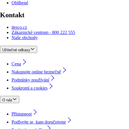
Oblíbené
Kontakt
itesco.cz
Zákaznické centrum - 800 222 555
Naše obchody
Užitečné odkazy
Cena
Nakupujte online bezpečně
Podmínky používání
Soukromí a cookies
O nás
Přístupnost
Podívejte se, kam doručujeme