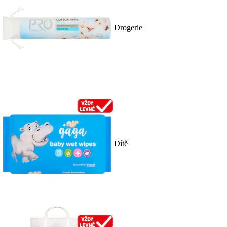
Drogerie
Dítě