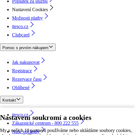
Poplatek za službu
Nastavení Cookies
Možnosti platby
itesco.cz
Clubcard
Pomoc s prvním nákupem
Jak nakupovat
Registrace
Rezervace času
Oblíbené
Kontakt
itesco.cz
Nastavení soukromí a cookies
Zákaznické centrum - 800 222 555
My a našich 18 partnerů používáme nebo ukládáme soubory cookies,
Naše obchody