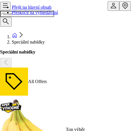
Přejít na hlavní obsah
Přeskočit na vyhledávání
Speciální nabídky
Speciální nabídky
All Offers
Top výběr