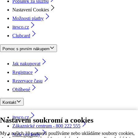
Poplatek za službu
Nastavení Cookies
Možnosti platby
itesco.cz
Clubcard
Pomoc s prvním nákupem
Jak nakupovat
Registrace
Rezervace času
Oblíbené
Kontakt
itesco.cz
Nastavení soukromí a cookies
Zákaznické centrum - 800 222 555
My a našich 18 partnerů používáme nebo ukládáme soubory cookies,
Naše obchody