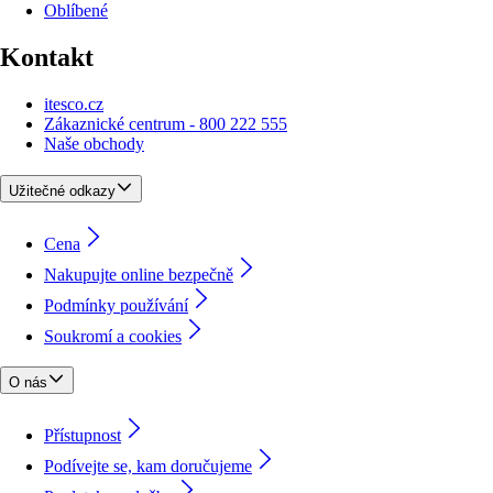
Oblíbené
Kontakt
itesco.cz
Zákaznické centrum - 800 222 555
Naše obchody
Užitečné odkazy
Cena
Nakupujte online bezpečně
Podmínky používání
Soukromí a cookies
O nás
Přístupnost
Podívejte se, kam doručujeme