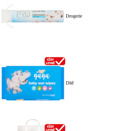
Drogerie
Dítě