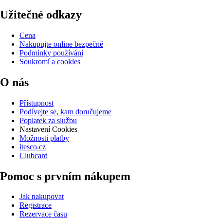
Užitečné odkazy
Cena
Nakupujte online bezpečně
Podmínky používání
Soukromí a cookies
O nás
Přístupnost
Podívejte se, kam doručujeme
Poplatek za službu
Nastavení Cookies
Možnosti platby
itesco.cz
Clubcard
Pomoc s prvním nákupem
Jak nakupovat
Registrace
Rezervace času