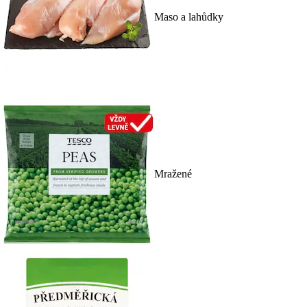
Maso a lahůdky
Mražené