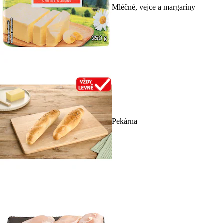
Mléčné, vejce a margaríny
Pekárna