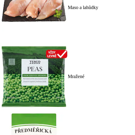
Maso a lahůdky
Mražené