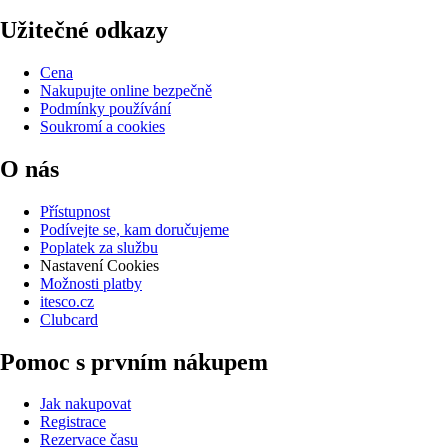
Užitečné odkazy
Cena
Nakupujte online bezpečně
Podmínky používání
Soukromí a cookies
O nás
Přístupnost
Podívejte se, kam doručujeme
Poplatek za službu
Nastavení Cookies
Možnosti platby
itesco.cz
Clubcard
Pomoc s prvním nákupem
Jak nakupovat
Registrace
Rezervace času