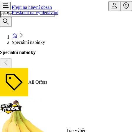
Přejít na hlavní obsah
Přeskočit na vyhledávání
Speciální nabídky
Speciální nabídky
All Offers
Top výběr