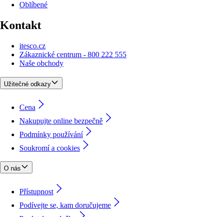
Oblíbené
Kontakt
itesco.cz
Zákaznické centrum - 800 222 555
Naše obchody
Užitečné odkazy
Cena
Nakupujte online bezpečně
Podmínky používání
Soukromí a cookies
O nás
Přístupnost
Podívejte se, kam doručujeme