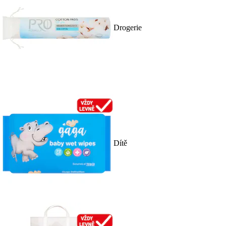
Drogerie
Dítě