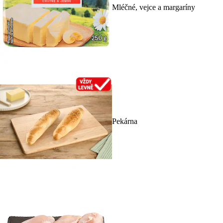
Mléčné, vejce a margaríny
Pekárna