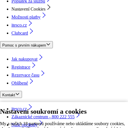
Poplatek za službu
Nastavení Cookies
Možnosti platby
itesco.cz
Clubcard
Pomoc s prvním nákupem
Jak nakupovat
Registrace
Rezervace času
Oblíbené
Kontakt
itesco.cz
Nastavení soukromí a cookies
Zákaznické centrum - 800 222 555
My a našich 18 partnerů používáme nebo ukládáme soubory cookies,
Naše obchody