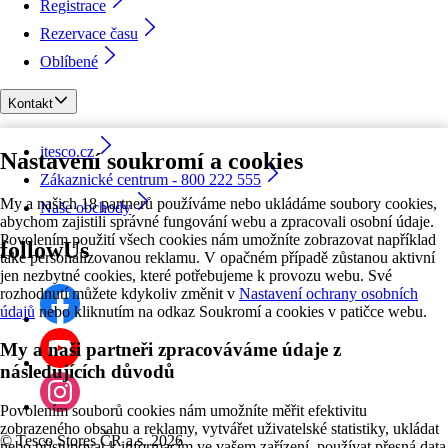
Registrace
Rezervace času
Oblíbené
Kontakt
itesco.cz
Nastavení soukromí a cookies
Zákaznické centrum - 800 222 555
My a našich 18 partnerů používáme nebo ukládáme soubory cookies,
Naše obchody
abychom zajistili správné fungování webu a zpracovali osobní údaje.
Povolením použití všech cookies nám umožníte zobrazovat například
followUs
také personalizovanou reklamu. V opačném případě zůstanou aktivní
jen nezbytné cookies, které potřebujeme k provozu webu. Své
rozhodnutí můžete kdykoliv změnit v
Nastavení ochrany osobních
údajů
nebo kliknutím na odkaz Soukromí a cookies v patičce webu.
My a naši partneři zpracováváme údaje z
následujících důvodů
Povolením souborů cookies nám umožníte měřit efektivitu
zobrazeného obsahu a reklamy, vytvářet uživatelské statistiky, ukládat
©
Tesco Stores ČR a.s. 2026
nebo přistupovat k informacím ve vašem zařízení, používat přesná data