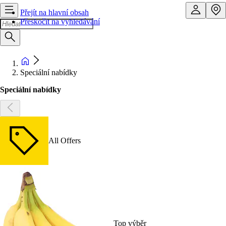
Přejít na hlavní obsah
Přeskočit na vyhledávání
Speciální nabídky
Speciální nabídky
All Offers
Top výběr