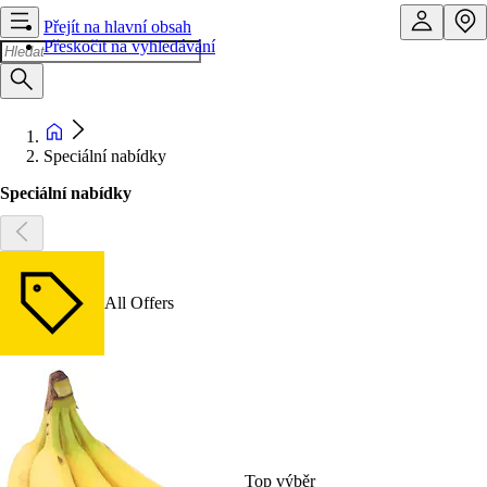
Přejít na hlavní obsah
Přeskočit na vyhledávání
Speciální nabídky
Speciální nabídky
All Offers
Top výběr