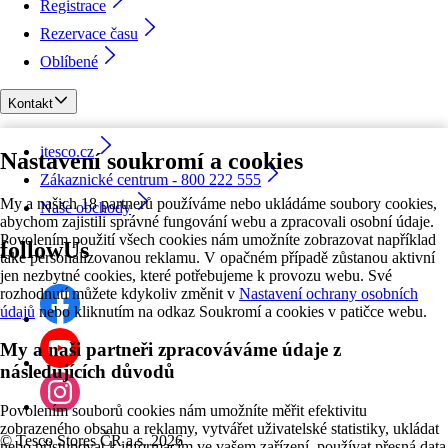
Registrace
Rezervace času
Oblíbené
Kontakt
itesco.cz
Nastavení soukromí a cookies
Zákaznické centrum - 800 222 555
My a našich 18 partnerů používáme nebo ukládáme soubory cookies,
Naše obchody
abychom zajistili správné fungování webu a zpracovali osobní údaje.
Povolením použití všech cookies nám umožníte zobrazovat například
followUs
také personalizovanou reklamu. V opačném případě zůstanou aktivní
jen nezbytné cookies, které potřebujeme k provozu webu. Své
rozhodnutí můžete kdykoliv změnit v
Nastavení ochrany osobních
údajů
nebo kliknutím na odkaz Soukromí a cookies v patičce webu.
My a naši partneři zpracováváme údaje z
následujících důvodů
Povolením souborů cookies nám umožníte měřit efektivitu
zobrazeného obsahu a reklamy, vytvářet uživatelské statistiky, ukládat
©
Tesco Stores ČR a.s. 2026
nebo přistupovat k informacím ve vašem zařízení, používat přesná data