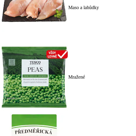
Maso a lahůdky
Mražené