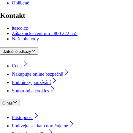
Oblíbené
Kontakt
itesco.cz
Zákaznické centrum - 800 222 555
Naše obchody
Užitečné odkazy
Cena
Nakupujte online bezpečně
Podmínky používání
Soukromí a cookies
O nás
Přístupnost
Podívejte se, kam doručujeme