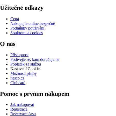
Užitečné odkazy
Cena
Nakupujte online bezpečně
Podmínky používání
Soukromí a cookies
O nás
Přístupnost
Podívejte se, kam doručujeme
Poplatek za službu
Nastavení Cookies
Možnosti platby
itesco.cz
Clubcard
Pomoc s prvním nákupem
Jak nakupovat
Registrace
Rezervace času