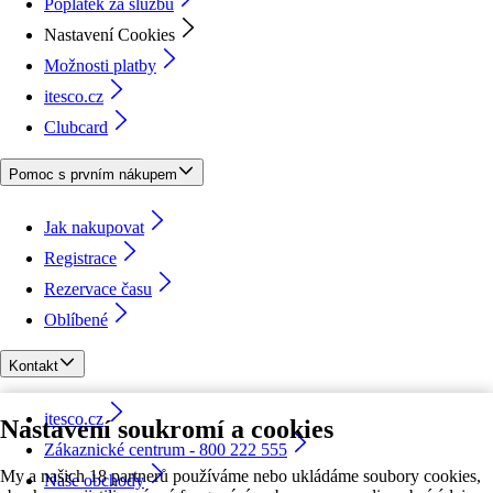
Poplatek za službu
Nastavení Cookies
Možnosti platby
itesco.cz
Clubcard
Pomoc s prvním nákupem
Jak nakupovat
Registrace
Rezervace času
Oblíbené
Kontakt
itesco.cz
Nastavení soukromí a cookies
Zákaznické centrum - 800 222 555
My a našich 18 partnerů používáme nebo ukládáme soubory cookies,
Naše obchody