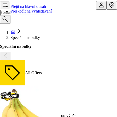
Přejít na hlavní obsah
Přeskočit na vyhledávání
Speciální nabídky
Speciální nabídky
All Offers
Top výběr