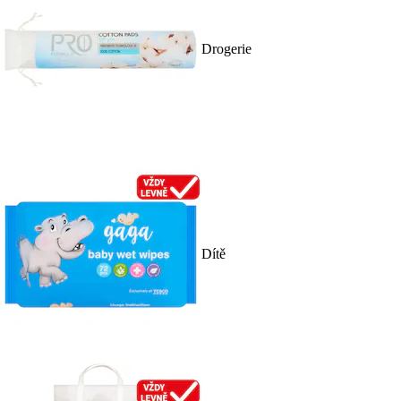
Drogerie
Dítě