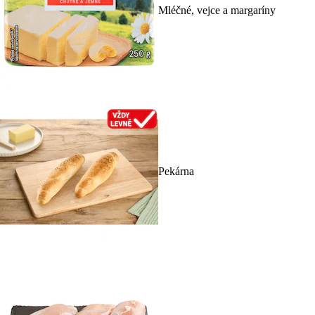
Mléčné, vejce a margaríny
Pekárna