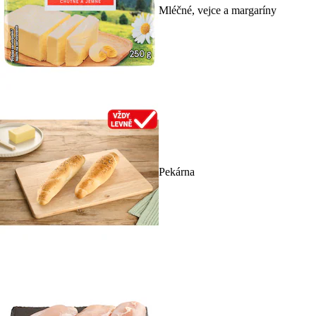
Mléčné, vejce a margaríny
Pekárna