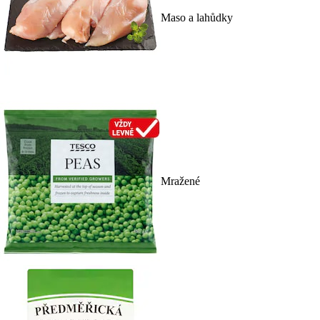
Maso a lahůdky
Mražené