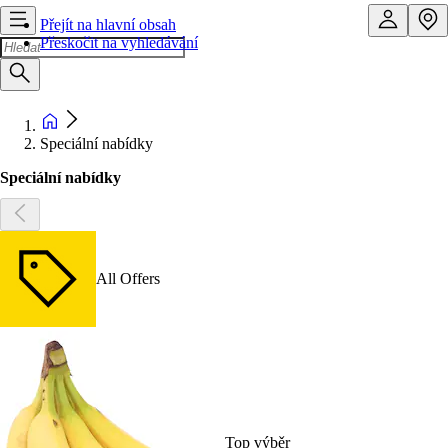
Přejít na hlavní obsah
Přeskočit na vyhledávání
Speciální nabídky
Speciální nabídky
All Offers
Top výběr