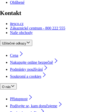
Oblíbené
Kontakt
itesco.cz
Zákaznické centrum - 800 222 555
Naše obchody
Užitečné odkazy
Cena
Nakupujte online bezpečně
Podmínky používání
Soukromí a cookies
O nás
Přístupnost
Podívejte se, kam doručujeme