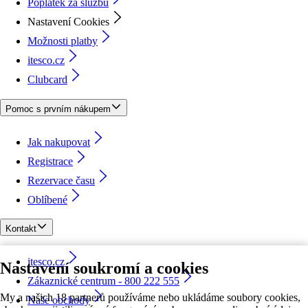
Poplatek za službu
Nastavení Cookies
Možnosti platby
itesco.cz
Clubcard
Pomoc s prvním nákupem
Jak nakupovat
Registrace
Rezervace času
Oblíbené
Kontakt
itesco.cz
Nastavení soukromí a cookies
Zákaznické centrum - 800 222 555
My a našich 18 partnerů používáme nebo ukládáme soubory cookies,
Naše obchody