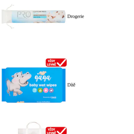
Drogerie
Dítě