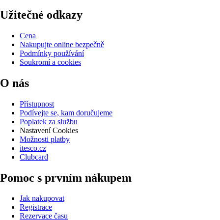
Užitečné odkazy
Cena
Nakupujte online bezpečně
Podmínky používání
Soukromí a cookies
O nás
Přístupnost
Podívejte se, kam doručujeme
Poplatek za službu
Nastavení Cookies
Možnosti platby
itesco.cz
Clubcard
Pomoc s prvním nákupem
Jak nakupovat
Registrace
Rezervace času