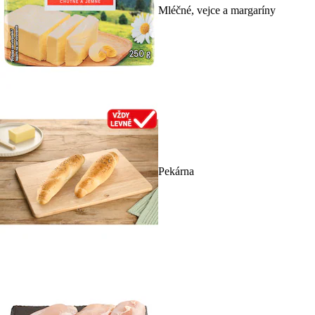
Mléčné, vejce a margaríny
Pekárna