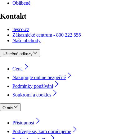
Oblíbené
Kontakt
itesco.cz
Zákaznické centrum - 800 222 555
Naše obchody
Užitečné odkazy
Cena
Nakupujte online bezpečně
Podmínky používání
Soukromí a cookies
O nás
Přístupnost
Podívejte se, kam doručujeme