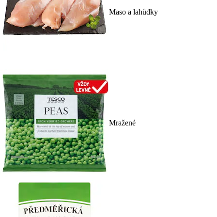
Maso a lahůdky
Mražené