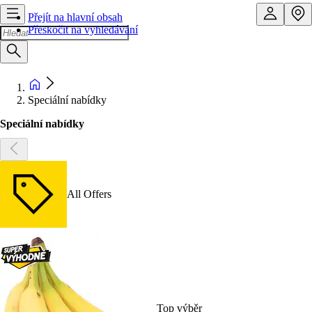
Přejít na hlavní obsah
Přeskočit na vyhledávání
Speciální nabídky
Speciální nabídky
All Offers
Top výběr