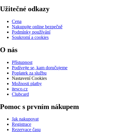
Užitečné odkazy
Cena
Nakupujte online bezpečně
Podmínky používání
Soukromí a cookies
O nás
Přístupnost
Podívejte se, kam doručujeme
Poplatek za službu
Nastavení Cookies
Možnosti platby
itesco.cz
Clubcard
Pomoc s prvním nákupem
Jak nakupovat
Registrace
Rezervace času