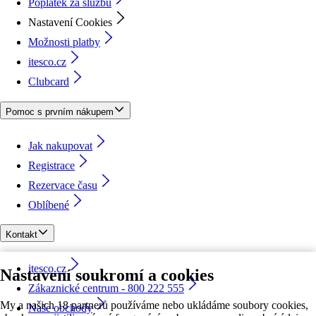
Poplatek za službu
Nastavení Cookies
Možnosti platby
itesco.cz
Clubcard
Pomoc s prvním nákupem
Jak nakupovat
Registrace
Rezervace času
Oblíbené
Kontakt
itesco.cz
Nastavení soukromí a cookies
Zákaznické centrum - 800 222 555
My a našich 18 partnerů používáme nebo ukládáme soubory cookies,
Naše obchody