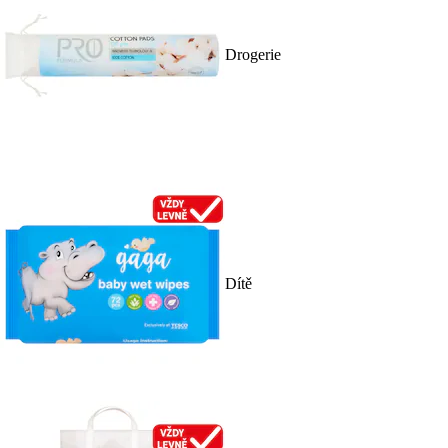
Drogerie
Dítě