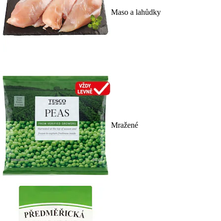
Maso a lahůdky
Mražené