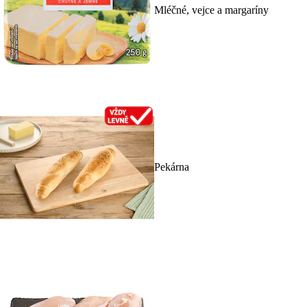
Mléčné, vejce a margaríny
Pekárna