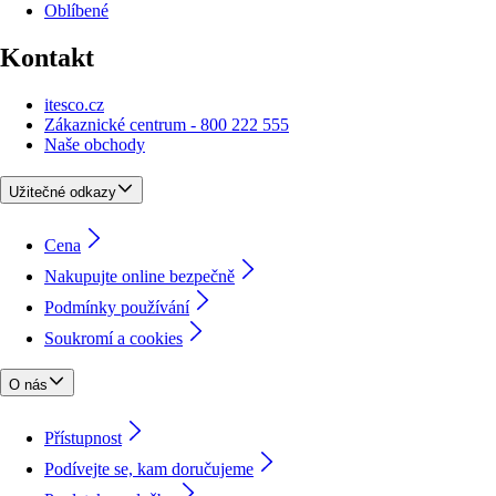
Oblíbené
Kontakt
itesco.cz
Zákaznické centrum - 800 222 555
Naše obchody
Užitečné odkazy
Cena
Nakupujte online bezpečně
Podmínky používání
Soukromí a cookies
O nás
Přístupnost
Podívejte se, kam doručujeme