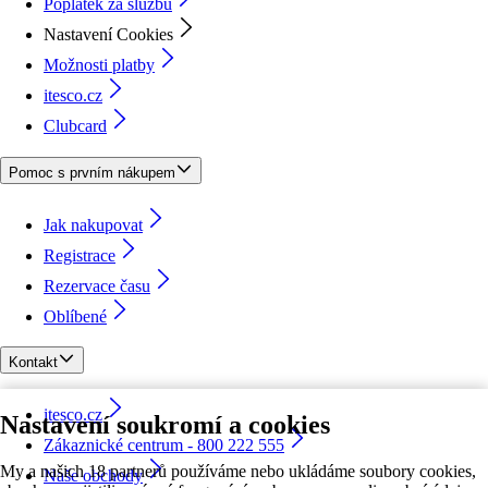
Poplatek za službu
Nastavení Cookies
Možnosti platby
itesco.cz
Clubcard
Pomoc s prvním nákupem
Jak nakupovat
Registrace
Rezervace času
Oblíbené
Kontakt
itesco.cz
Nastavení soukromí a cookies
Zákaznické centrum - 800 222 555
My a našich 18 partnerů používáme nebo ukládáme soubory cookies,
Naše obchody