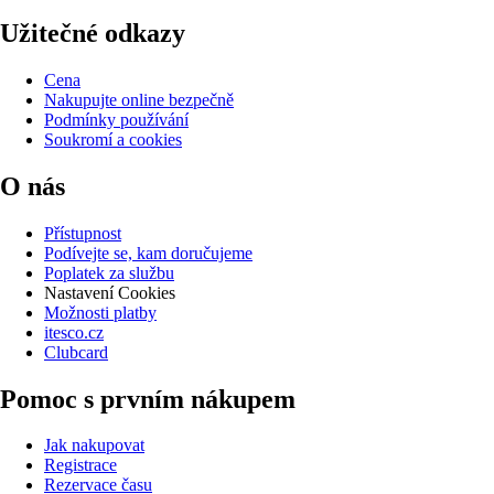
Užitečné odkazy
Cena
Nakupujte online bezpečně
Podmínky používání
Soukromí a cookies
O nás
Přístupnost
Podívejte se, kam doručujeme
Poplatek za službu
Nastavení Cookies
Možnosti platby
itesco.cz
Clubcard
Pomoc s prvním nákupem
Jak nakupovat
Registrace
Rezervace času