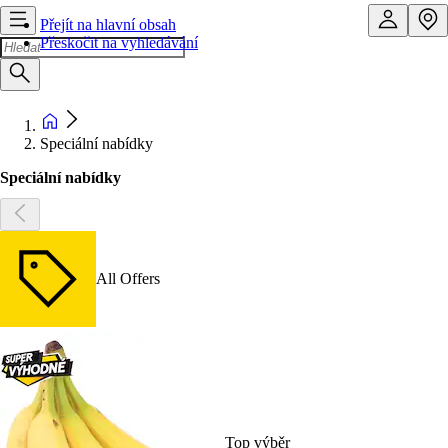
Přejít na hlavní obsah
Přeskočit na vyhledávání
Speciální nabídky
Speciální nabídky
All Offers
Top výběr