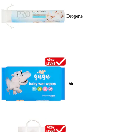
Drogerie
Dítě