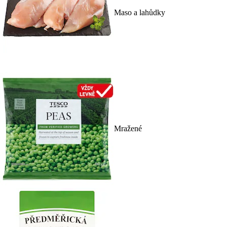
Maso a lahůdky
Mražené