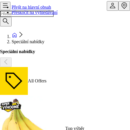
Přejít na hlavní obsah
Přeskočit na vyhledávání
Speciální nabídky
Speciální nabídky
All Offers
Top výběr