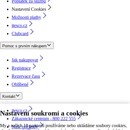
Poplatek za službu
Nastavení Cookies
Možnosti platby
itesco.cz
Clubcard
Pomoc s prvním nákupem
Jak nakupovat
Registrace
Rezervace času
Oblíbené
Kontakt
itesco.cz
Nastavení soukromí a cookies
Zákaznické centrum - 800 222 555
My a našich 18 partnerů používáme nebo ukládáme soubory cookies,
Naše obchody