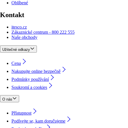
Oblíbené
Kontakt
itesco.cz
Zákaznické centrum - 800 222 555
Naše obchody
Užitečné odkazy
Cena
Nakupujte online bezpečně
Podmínky používání
Soukromí a cookies
O nás
Přístupnost
Podívejte se, kam doručujeme