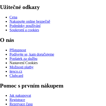
Užitečné odkazy
Cena
Nakupujte online bezpečně
Podmínky používání
Soukromí a cookies
O nás
Přístupnost
Podívejte se, kam doručujeme
Poplatek za službu
Nastavení Cookies
Možnosti platby
itesco.cz
Clubcard
Pomoc s prvním nákupem
Jak nakupovat
Registrace
Rezervace času