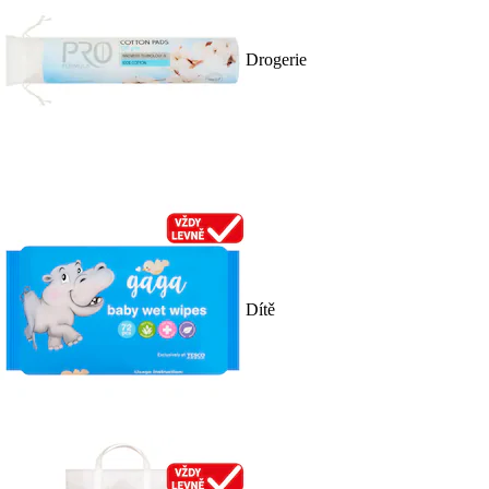
Drogerie
Dítě