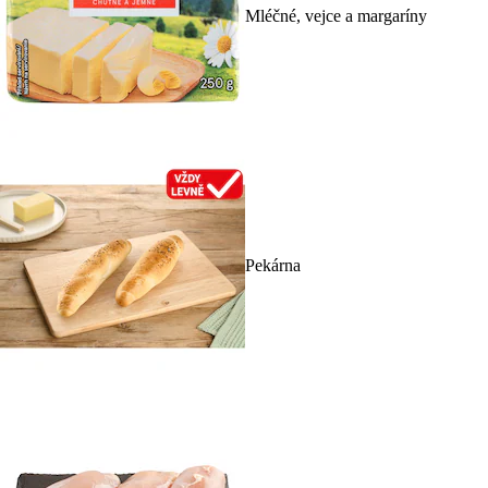
Mléčné, vejce a margaríny
Pekárna