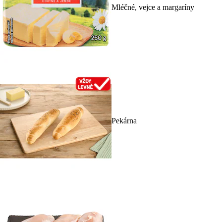
Mléčné, vejce a margaríny
Pekárna