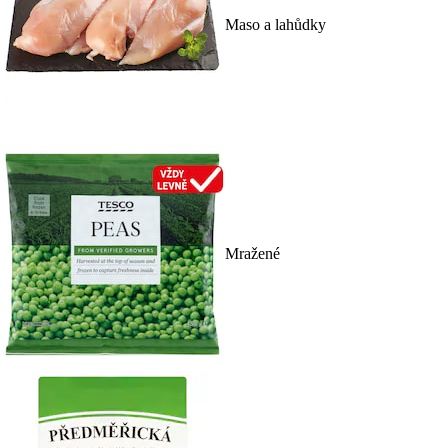
Maso a lahůdky
Mražené