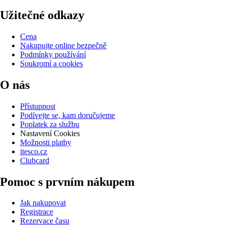
Užitečné odkazy
Cena
Nakupujte online bezpečně
Podmínky používání
Soukromí a cookies
O nás
Přístupnost
Podívejte se, kam doručujeme
Poplatek za službu
Nastavení Cookies
Možnosti platby
itesco.cz
Clubcard
Pomoc s prvním nákupem
Jak nakupovat
Registrace
Rezervace času