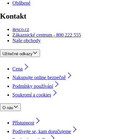
Oblíbené
Kontakt
itesco.cz
Zákaznické centrum - 800 222 555
Naše obchody
Užitečné odkazy
Cena
Nakupujte online bezpečně
Podmínky používání
Soukromí a cookies
O nás
Přístupnost
Podívejte se, kam doručujeme