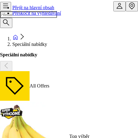
Přejít na hlavní obsah
Přeskočit na vyhledávání
Speciální nabídky
Speciální nabídky
All Offers
Top výběr