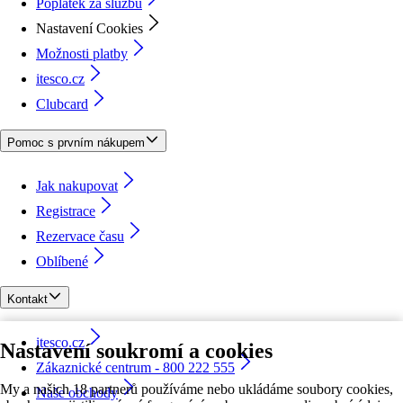
Poplatek za službu
Nastavení Cookies
Možnosti platby
itesco.cz
Clubcard
Pomoc s prvním nákupem
Jak nakupovat
Registrace
Rezervace času
Oblíbené
Kontakt
itesco.cz
Nastavení soukromí a cookies
Zákaznické centrum - 800 222 555
My a našich 18 partnerů používáme nebo ukládáme soubory cookies,
Naše obchody