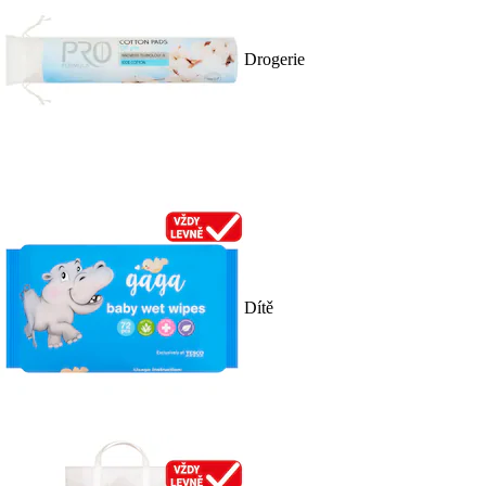
Drogerie
Dítě