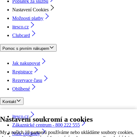
Poplatek za službu
Nastavení Cookies
Možnosti platby
itesco.cz
Clubcard
Pomoc s prvním nákupem
Jak nakupovat
Registrace
Rezervace času
Oblíbené
Kontakt
itesco.cz
Nastavení soukromí a cookies
Zákaznické centrum - 800 222 555
My a našich 18 partnerů používáme nebo ukládáme soubory cookies,
Naše obchody