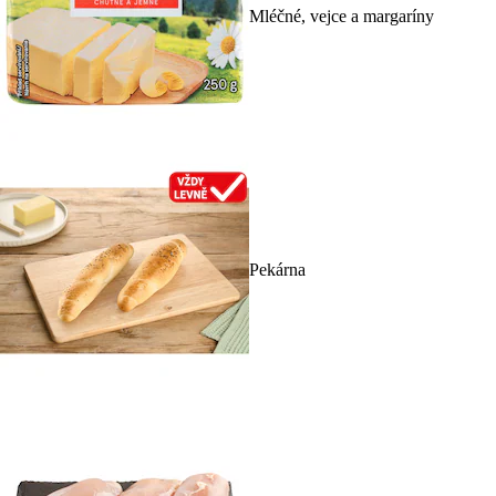
Mléčné, vejce a margaríny
Pekárna