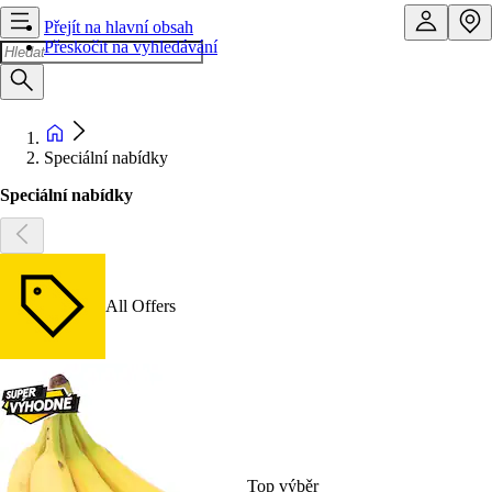
Přejít na hlavní obsah
Přeskočit na vyhledávání
Speciální nabídky
Speciální nabídky
All Offers
Top výběr