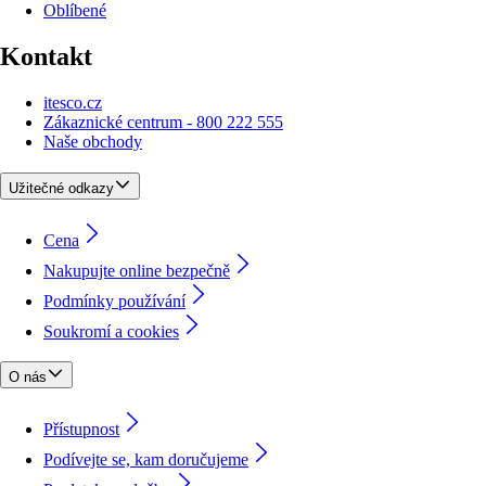
Oblíbené
Kontakt
itesco.cz
Zákaznické centrum - 800 222 555
Naše obchody
Užitečné odkazy
Cena
Nakupujte online bezpečně
Podmínky používání
Soukromí a cookies
O nás
Přístupnost
Podívejte se, kam doručujeme