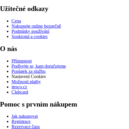
Užitečné odkazy
Cena
Nakupujte online bezpečně
Podmínky používání
Soukromí a cookies
O nás
Přístupnost
Podívejte se, kam doručujeme
Poplatek za službu
Nastavení Cookies
Možnosti platby
itesco.cz
Clubcard
Pomoc s prvním nákupem
Jak nakupovat
Registrace
Rezervace času