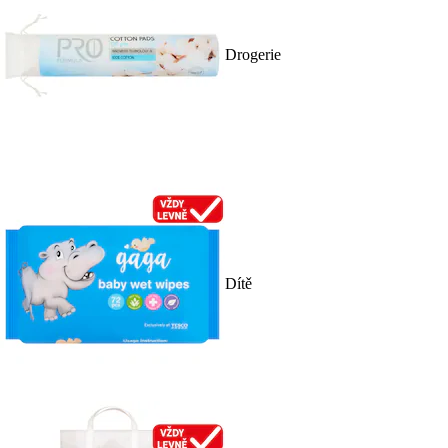
Drogerie
Dítě