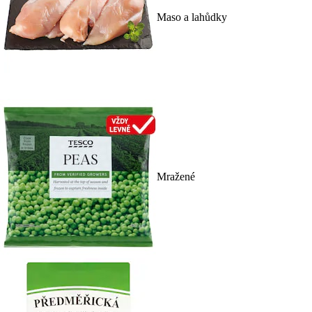
Maso a lahůdky
Mražené