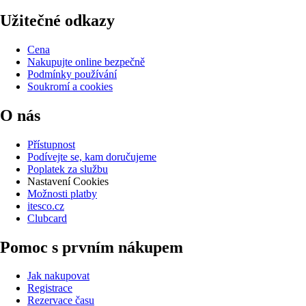
Užitečné odkazy
Cena
Nakupujte online bezpečně
Podmínky používání
Soukromí a cookies
O nás
Přístupnost
Podívejte se, kam doručujeme
Poplatek za službu
Nastavení Cookies
Možnosti platby
itesco.cz
Clubcard
Pomoc s prvním nákupem
Jak nakupovat
Registrace
Rezervace času