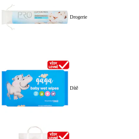
Drogerie
Dítě