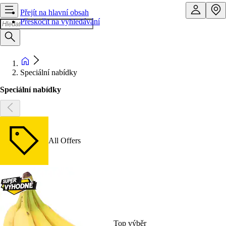
Přejít na hlavní obsah
Přeskočit na vyhledávání
Speciální nabídky
Speciální nabídky
All Offers
Top výběr