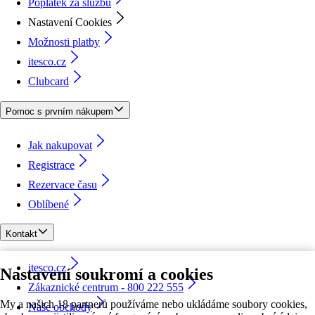
Poplatek za službu
Nastavení Cookies
Možnosti platby
itesco.cz
Clubcard
Pomoc s prvním nákupem
Jak nakupovat
Registrace
Rezervace času
Oblíbené
Kontakt
itesco.cz
Nastavení soukromí a cookies
Zákaznické centrum - 800 222 555
My a našich 18 partnerů používáme nebo ukládáme soubory cookies,
Naše obchody