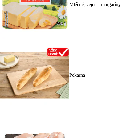
Mléčné, vejce a margaríny
Pekárna