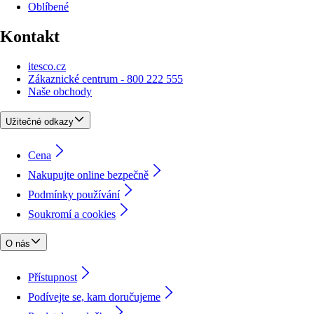
Oblíbené
Kontakt
itesco.cz
Zákaznické centrum - 800 222 555
Naše obchody
Užitečné odkazy
Cena
Nakupujte online bezpečně
Podmínky používání
Soukromí a cookies
O nás
Přístupnost
Podívejte se, kam doručujeme