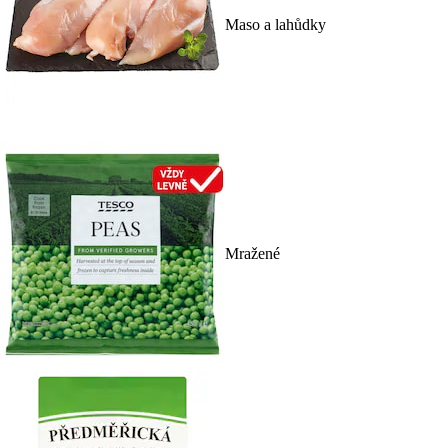
Maso a lahůdky
Mražené