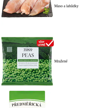
Maso a lahůdky
Mražené