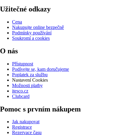
Užitečné odkazy
Cena
Nakupujte online bezpečně
Podmínky používání
Soukromí a cookies
O nás
Přístupnost
Podívejte se, kam doručujeme
Poplatek za službu
Nastavení Cookies
Možnosti platby
itesco.cz
Clubcard
Pomoc s prvním nákupem
Jak nakupovat
Registrace
Rezervace času