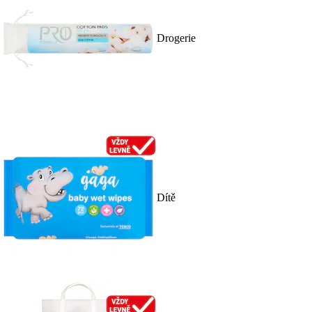
Drogerie
Dítě