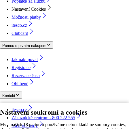
Poplatek za službu
Nastavení Cookies
Možnosti platby
itesco.cz
Clubcard
Pomoc s prvním nákupem
Jak nakupovat
Registrace
Rezervace času
Oblíbené
Kontakt
itesco.cz
Nastavení soukromí a cookies
Zákaznické centrum - 800 222 555
My a našich 18 partnerů používáme nebo ukládáme soubory cookies,
Naše obchody