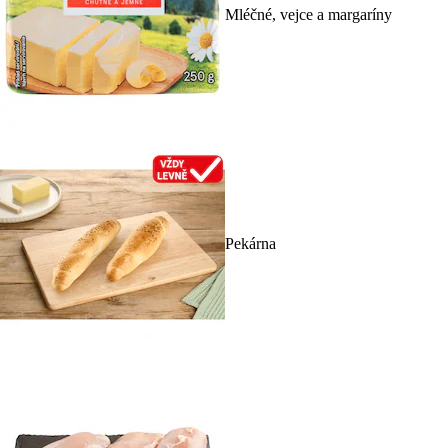
Mléčné, vejce a margaríny
Pekárna