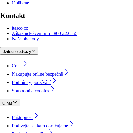
Oblíbené
Kontakt
itesco.cz
Zákaznické centrum - 800 222 555
Naše obchody
Užitečné odkazy
Cena
Nakupujte online bezpečně
Podmínky používání
Soukromí a cookies
O nás
Přístupnost
Podívejte se, kam doručujeme