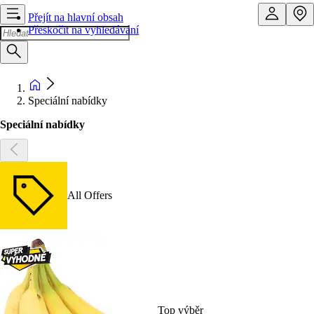
Přejít na hlavní obsah
Přeskočit na vyhledávání
Speciální nabídky
Speciální nabídky
All Offers
Top výběr