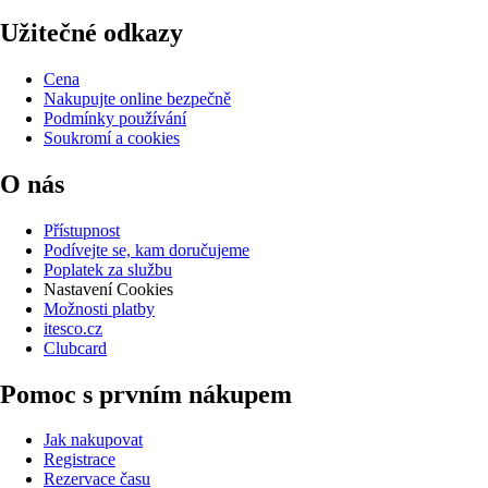
Užitečné odkazy
Cena
Nakupujte online bezpečně
Podmínky používání
Soukromí a cookies
O nás
Přístupnost
Podívejte se, kam doručujeme
Poplatek za službu
Nastavení Cookies
Možnosti platby
itesco.cz
Clubcard
Pomoc s prvním nákupem
Jak nakupovat
Registrace
Rezervace času