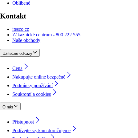
Oblíbené
Kontakt
itesco.cz
Zákaznické centrum - 800 222 555
Naše obchody
Užitečné odkazy
Cena
Nakupujte online bezpečně
Podmínky používání
Soukromí a cookies
O nás
Přístupnost
Podívejte se, kam doručujeme