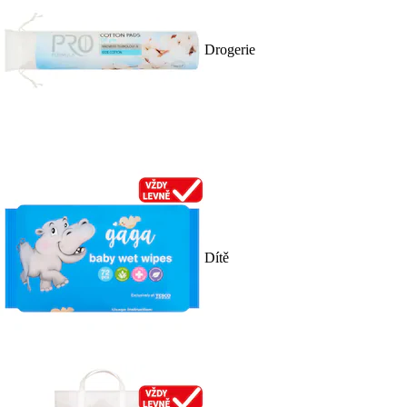
Drogerie
Dítě