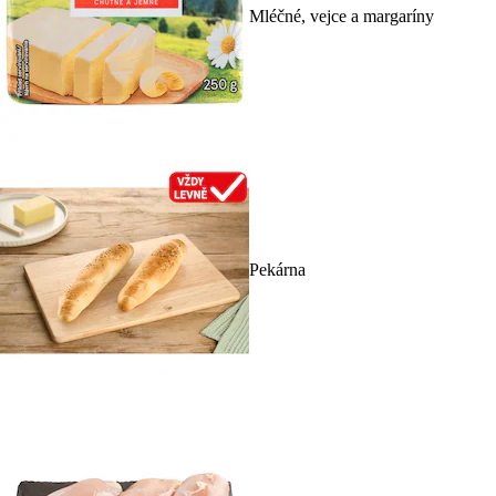
Mléčné, vejce a margaríny
Pekárna