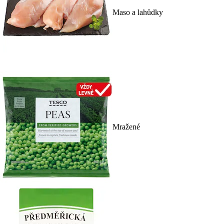
Maso a lahůdky
Mražené