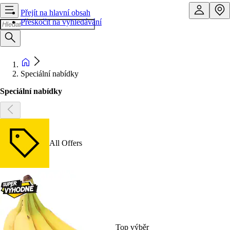
Přejít na hlavní obsah
Přeskočit na vyhledávání
Speciální nabídky
Speciální nabídky
All Offers
Top výběr