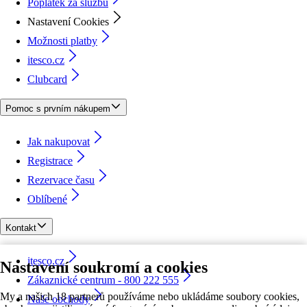
Poplatek za službu
Nastavení Cookies
Možnosti platby
itesco.cz
Clubcard
Pomoc s prvním nákupem
Jak nakupovat
Registrace
Rezervace času
Oblíbené
Kontakt
itesco.cz
Nastavení soukromí a cookies
Zákaznické centrum - 800 222 555
My a našich 18 partnerů používáme nebo ukládáme soubory cookies,
Naše obchody