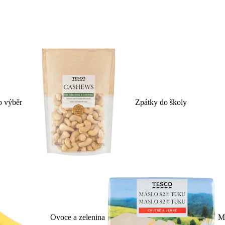
p výběr
Zpátky do školy
Ovoce a zelenina
Ml