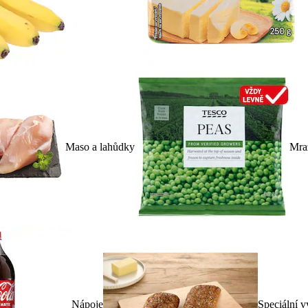
Maso a lahůdky
Mra
Nápoje
Speciální v