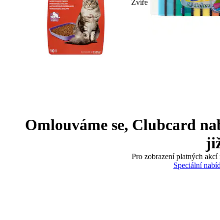
Zvíře
Omlouváme se, Clubcard nabíd
ji
Pro zobrazení platných akcí 
Speciální nabí