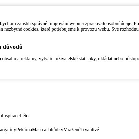
ychom zajistili správné fungování webu a zpracovali osobní údaje. P
en nezbytné cookies, které potřebujeme k provozu webu. Své rozhodnu
ch důvodů
bsahu a reklamy, vytvářet uživatelské statistiky, ukládat nebo přistup
b
Inspirace
Léto
argaríny
Pekárna
Maso a lahůdky
Mražené
Trvanlivé