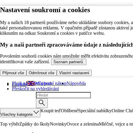
Nastavení soukromí a cookies
My a našich 18 partnerů používáme nebo ukládáme soubory cookies, ab
také personalizovanou reklamu. V opačném případě zůstanou aktivní j
kliknutím na odkaz Soukromí a cookies v patičce webu.
My a naši partneři zpracováváme údaje z následující
Povolením souborů cookies nám umožníte měřit efektivitu zobrazeného o
identifikovat vaše zařízení.
Seznam partnerů.
Přijmout vše
Odmítnout vše
Vlastní nastavení
Přejít na hlavní obsah
Můj první nákup
Nápověda
English
Přeskočit na vyhledávání
Koupit teď
Oblíbené
Speciální nabídky
Online Clu
Všechny kategorie
Top výběr
Zpátky do školy
Novinky
Ovoce a zelenina
Mléčné, vejce a m