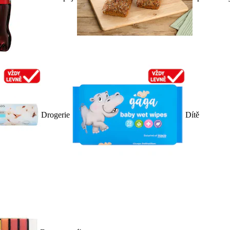
Drogerie
Dítě