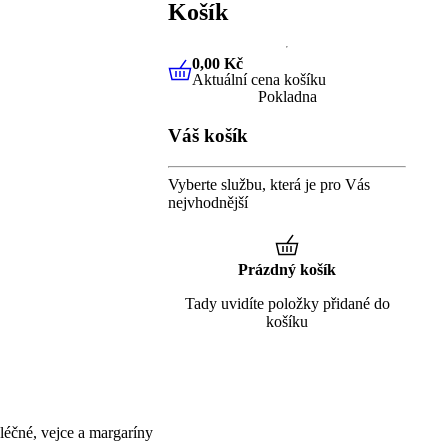
Košík
0,00 Kč
Aktuální cena košíku
0,00 Kč
Aktuální cena košíku
Pokladna
Váš košík
Vyberte službu, která je pro Vás
nejvhodnější
Prázdný košík
Tady uvidíte položky přidané do
košíku
éčné, vejce a margaríny