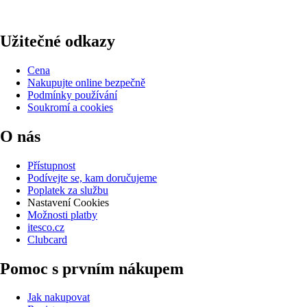
Užitečné odkazy
Cena
Nakupujte online bezpečně
Podmínky používání
Soukromí a cookies
O nás
Přístupnost
Podívejte se, kam doručujeme
Poplatek za službu
Nastavení Cookies
Možnosti platby
itesco.cz
Clubcard
Pomoc s prvním nákupem
Jak nakupovat