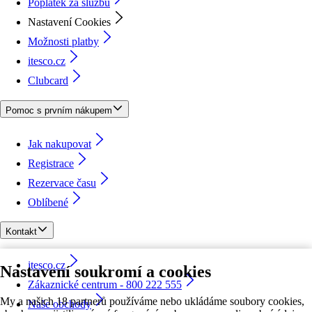
Poplatek za službu
Nastavení Cookies
Možnosti platby
itesco.cz
Clubcard
Pomoc s prvním nákupem
Jak nakupovat
Registrace
Rezervace času
Oblíbené
Kontakt
itesco.cz
Nastavení soukromí a cookies
Zákaznické centrum - 800 222 555
My a našich 18 partnerů používáme nebo ukládáme soubory cookies,
Naše obchody