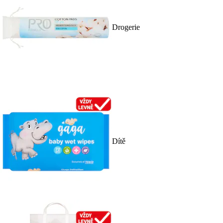
Drogerie
Dítě