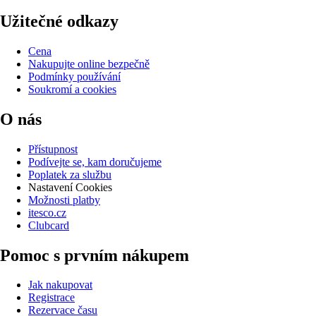
Užitečné odkazy
Cena
Nakupujte online bezpečně
Podmínky používání
Soukromí a cookies
O nás
Přístupnost
Podívejte se, kam doručujeme
Poplatek za službu
Nastavení Cookies
Možnosti platby
itesco.cz
Clubcard
Pomoc s prvním nákupem
Jak nakupovat
Registrace
Rezervace času