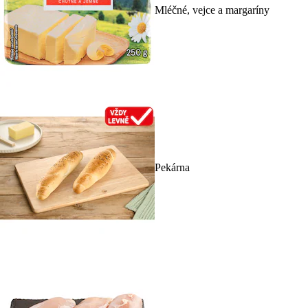
Mléčné, vejce a margaríny
Pekárna