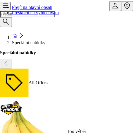
Přejít na hlavní obsah
Přeskočit na vyhledávání
Speciální nabídky
Speciální nabídky
All Offers
Top výběr