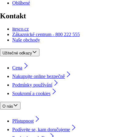
Oblíbené
Kontakt
itesco.cz
Zákaznické centrum - 800 222 555
Naše obchody
Užitečné odkazy
Cena
Nakupujte online bezpečně
Podmínky používání
Soukromí a cookies
O nás
Přístupnost
Podívejte se, kam doručujeme