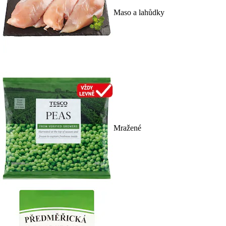
Maso a lahůdky
Mražené