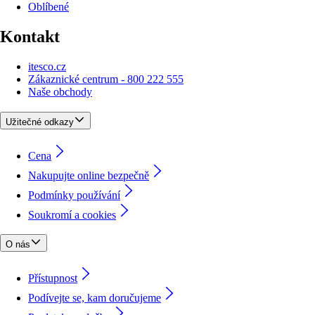
Oblíbené
Kontakt
itesco.cz
Zákaznické centrum - 800 222 555
Naše obchody
Užitečné odkazy
Cena
Nakupujte online bezpečně
Podmínky používání
Soukromí a cookies
O nás
Přístupnost
Podívejte se, kam doručujeme