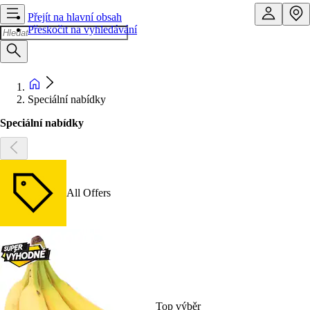
Přejít na hlavní obsah
Přeskočit na vyhledávání
Speciální nabídky
Speciální nabídky
All Offers
Top výběr