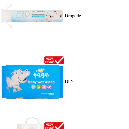
Drogerie
Dítě