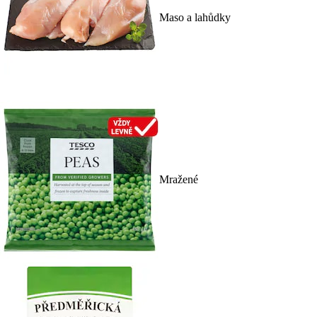
Maso a lahůdky
Mražené