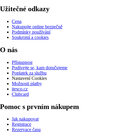
Užitečné odkazy
Cena
Nakupujte online bezpečně
Podmínky používání
Soukromí a cookies
O nás
Přístupnost
Podívejte se, kam doručujeme
Poplatek za službu
Nastavení Cookies
Možnosti platby
itesco.cz
Clubcard
Pomoc s prvním nákupem
Jak nakupovat
Registrace
Rezervace času