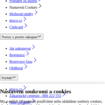
Poplatek za službu
Nastavení Cookies
Možnosti platby
itesco.cz
Clubcard
Pomoc s prvním nákupem
Jak nakupovat
Registrace
Rezervace času
Oblíbené
Kontakt
itesco.cz
Nastavení soukromí a cookies
Zákaznické centrum - 800 222 555
My a našich 18 partnerů používáme nebo ukládáme soubory cookies,
Naše obchody