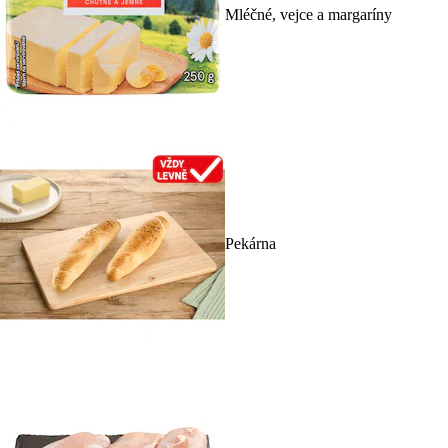
Mléčné, vejce a margaríny
Pekárna