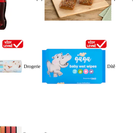
Drogerie
Dítě