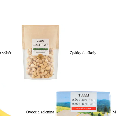
p výběr
Zpátky do školy
Ovoce a zelenina
Ml