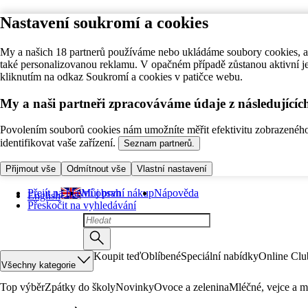
Nastavení soukromí a cookies
My a našich 18 partnerů používáme nebo ukládáme soubory cookies, ab
také personalizovanou reklamu. V opačném případě zůstanou aktivní j
kliknutím na odkaz Soukromí a cookies v patičce webu.
My a naši partneři zpracováváme údaje z následující
Povolením souborů cookies nám umožníte měřit efektivitu zobrazeného o
identifikovat vaše zařízení.
Seznam partnerů.
Přijmout vše
Odmítnout vše
Vlastní nastavení
Přejít na hlavní obsah
Můj první nákup
Nápověda
English
Přeskočit na vyhledávání
Koupit teď
Oblíbené
Speciální nabídky
Online Clu
Všechny kategorie
Top výběr
Zpátky do školy
Novinky
Ovoce a zelenina
Mléčné, vejce a m