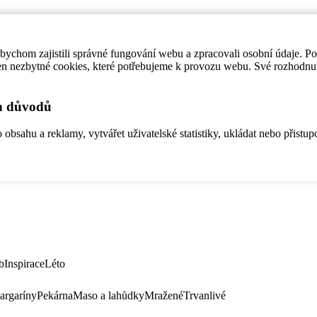
ychom zajistili správné fungování webu a zpracovali osobní údaje. P
en nezbytné cookies, které potřebujeme k provozu webu. Své rozhodnu
ch důvodů
bsahu a reklamy, vytvářet uživatelské statistiky, ukládat nebo přistup
b
Inspirace
Léto
argaríny
Pekárna
Maso a lahůdky
Mražené
Trvanlivé