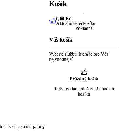
Košík
0,00 Kč
Aktuální cena košíku
0,00 Kč
Aktuální cena košíku
Pokladna
Váš košík
Vyberte službu, která je pro Vás
nejvhodnější
Prázdný košík
Tady uvidíte položky přidané do
košíku
éčné, vejce a margaríny