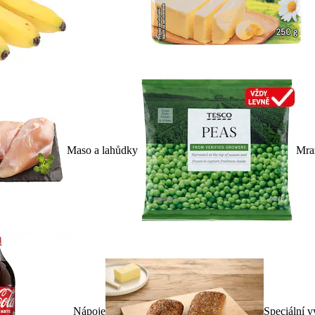
Maso a lahůdky
Mra
Nápoje
Speciální v