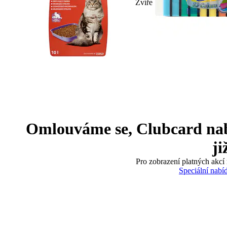
Zvíře
Omlouváme se, Clubcard nabíd
ji
Pro zobrazení platných akcí 
Speciální nabí