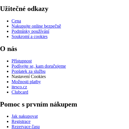
Užitečné odkazy
Cena
Nakupujte online bezpečně
Podmínky používání
Soukromí a cookies
O nás
Přístupnost
Podívejte se, kam doručujeme
Poplatek za službu
Nastavení Cookies
Možnosti platby
itesco.cz
Clubcard
Pomoc s prvním nákupem
Jak nakupovat
Registrace
Rezervace času