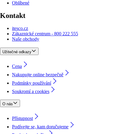
Oblíbené
Kontakt
itesco.cz
Zákaznické centrum - 800 222 555
Naše obchody
Užitečné odkazy
Cena
Nakupujte online bezpečně
Podmínky používání
Soukromí a cookies
O nás
Přístupnost
Podívejte se, kam doručujeme