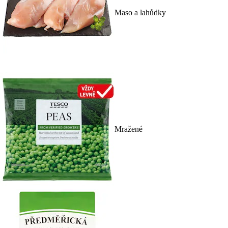
Maso a lahůdky
Mražené