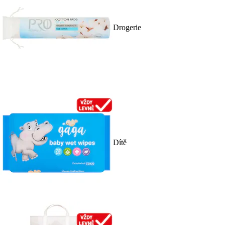
Drogerie
Dítě