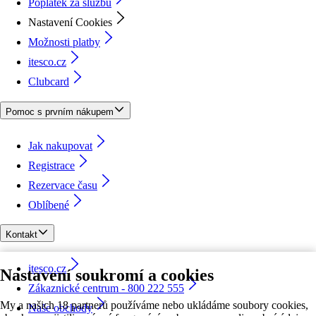
Poplatek za službu
Nastavení Cookies
Možnosti platby
itesco.cz
Clubcard
Pomoc s prvním nákupem
Jak nakupovat
Registrace
Rezervace času
Oblíbené
Kontakt
itesco.cz
Nastavení soukromí a cookies
Zákaznické centrum - 800 222 555
My a našich 18 partnerů používáme nebo ukládáme soubory cookies,
Naše obchody