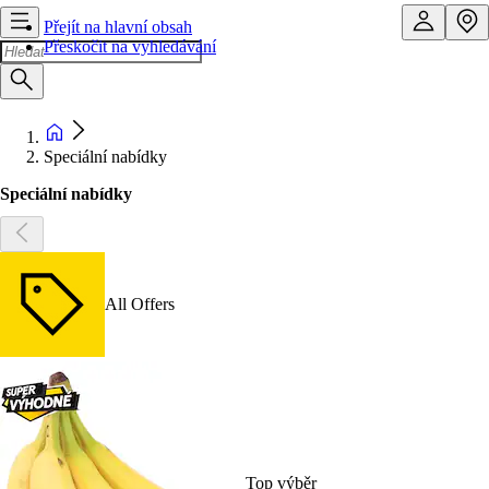
Přejít na hlavní obsah
Přeskočit na vyhledávání
Speciální nabídky
Speciální nabídky
All Offers
Top výběr