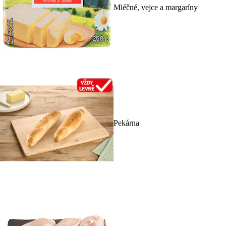
Mléčné, vejce a margaríny
Pekárna