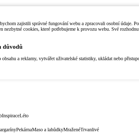
ychom zajistili správné fungování webu a zpracovali osobní údaje. P
en nezbytné cookies, které potřebujeme k provozu webu. Své rozhodnu
ch důvodů
bsahu a reklamy, vytvářet uživatelské statistiky, ukládat nebo přistup
b
Inspirace
Léto
argaríny
Pekárna
Maso a lahůdky
Mražené
Trvanlivé