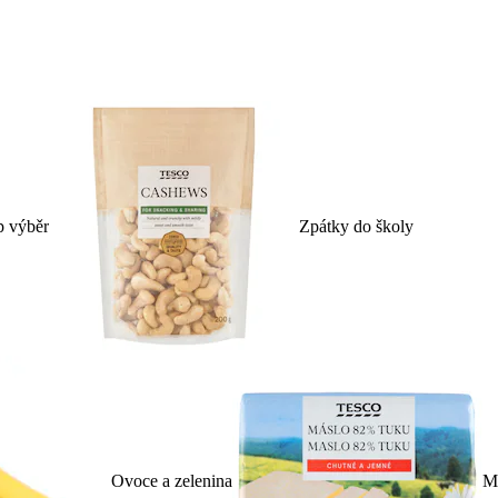
p výběr
Zpátky do školy
Ovoce a zelenina
Ml