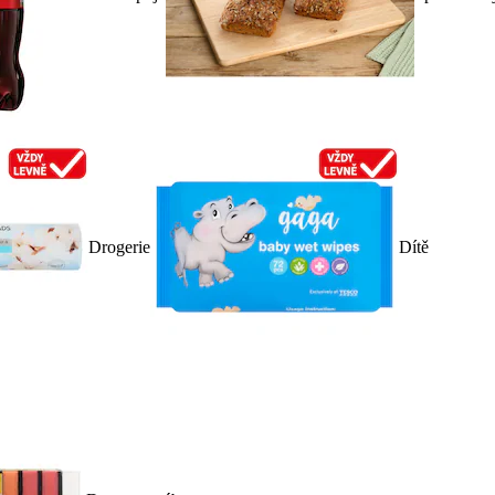
Drogerie
Dítě