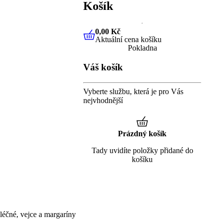
Košík
0,00 Kč
Aktuální cena košíku
0,00 Kč
Aktuální cena košíku
Pokladna
Váš košík
Vyberte službu, která je pro Vás
nejvhodnější
Prázdný košík
Tady uvidíte položky přidané do
košíku
éčné, vejce a margaríny