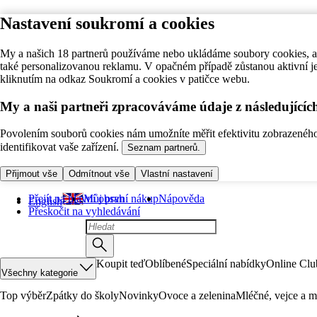
Nastavení soukromí a cookies
My a našich 18 partnerů používáme nebo ukládáme soubory cookies, ab
také personalizovanou reklamu. V opačném případě zůstanou aktivní j
kliknutím na odkaz Soukromí a cookies v patičce webu.
My a naši partneři zpracováváme údaje z následující
Povolením souborů cookies nám umožníte měřit efektivitu zobrazeného o
identifikovat vaše zařízení.
Seznam partnerů.
Přijmout vše
Odmítnout vše
Vlastní nastavení
Přejít na hlavní obsah
Můj první nákup
Nápověda
English
Přeskočit na vyhledávání
Koupit teď
Oblíbené
Speciální nabídky
Online Clu
Všechny kategorie
Top výběr
Zpátky do školy
Novinky
Ovoce a zelenina
Mléčné, vejce a m