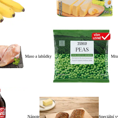
Maso a lahůdky
Mra
Nápoje
Speciální v