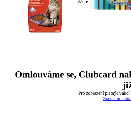
Zvíře
Omlouváme se, Clubcard nabíd
ji
Pro zobrazení platných akcí 
Speciální nabí