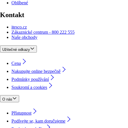
Oblíbené
Kontakt
itesco.cz
Zákaznické centrum - 800 222 555
Naše obchody
Užitečné odkazy
Cena
Nakupujte online bezpečně
Podmínky používání
Soukromí a cookies
O nás
Přístupnost
Podívejte se, kam doručujeme