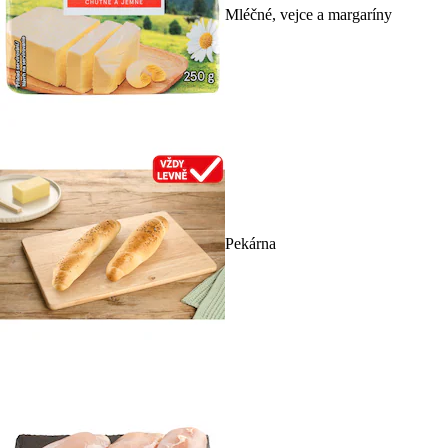
Mléčné, vejce a margaríny
Pekárna