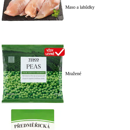
Maso a lahůdky
Mražené