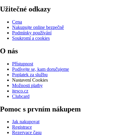
Užitečné odkazy
Cena
Nakupujte online bezpečně
Podmínky používání
Soukromí a cookies
O nás
Přístupnost
Podívejte se, kam doručujeme
Poplatek za službu
Nastavení Cookies
Možnosti platby
itesco.cz
Clubcard
Pomoc s prvním nákupem
Jak nakupovat
Registrace
Rezervace času