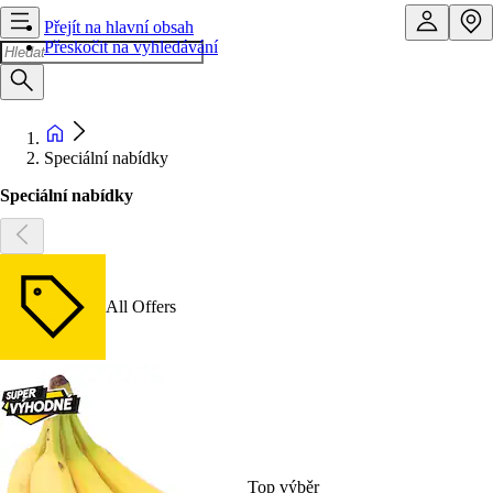
Přejít na hlavní obsah
Přeskočit na vyhledávání
Speciální nabídky
Speciální nabídky
All Offers
Top výběr