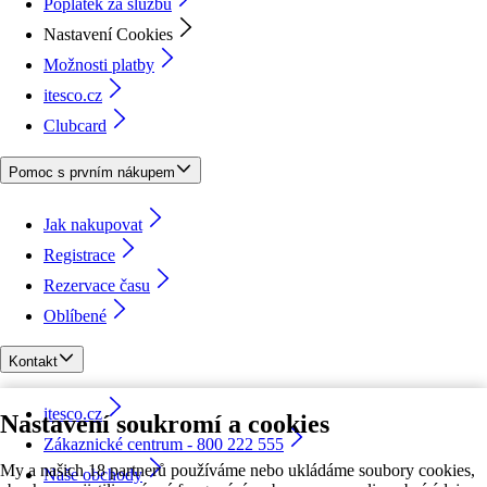
Poplatek za službu
Nastavení Cookies
Možnosti platby
itesco.cz
Clubcard
Pomoc s prvním nákupem
Jak nakupovat
Registrace
Rezervace času
Oblíbené
Kontakt
itesco.cz
Nastavení soukromí a cookies
Zákaznické centrum - 800 222 555
My a našich 18 partnerů používáme nebo ukládáme soubory cookies,
Naše obchody