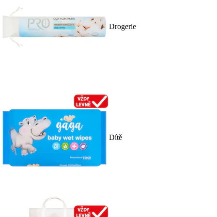
Drogerie
Dítě