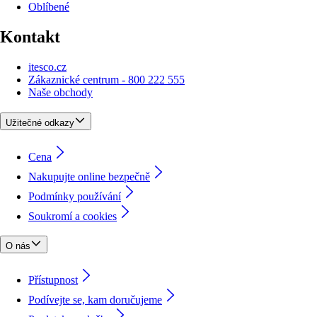
Oblíbené
Kontakt
itesco.cz
Zákaznické centrum - 800 222 555
Naše obchody
Užitečné odkazy
Cena
Nakupujte online bezpečně
Podmínky používání
Soukromí a cookies
O nás
Přístupnost
Podívejte se, kam doručujeme