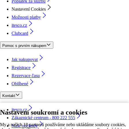
Poplatek za službu
Nastavení Cookies
Možnosti platby
itesco.cz
Clubcard
Pomoc s prvním nákupem
Jak nakupovat
Registrace
Rezervace času
Oblíbené
Kontakt
itesco.cz
Nastavení soukromí a cookies
Zákaznické centrum - 800 222 555
My a našich 18 partnerů používáme nebo ukládáme soubory cookies,
Naše obchody