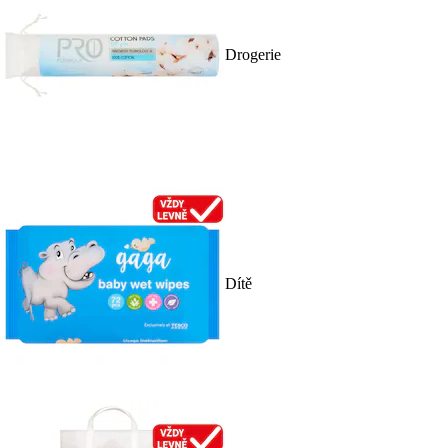
Drogerie
Dítě