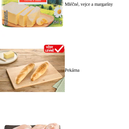
Mléčné, vejce a margaríny
Pekárna