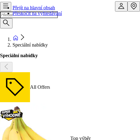
Přejít na hlavní obsah
Přeskočit na vyhledávání
Speciální nabídky
Speciální nabídky
All Offers
Top výběr