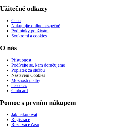
Užitečné odkazy
Cena
Nakupujte online bezpečně
Podmínky používání
Soukromí a cookies
O nás
Přístupnost
Podívejte se, kam doručujeme
Poplatek za službu
Nastavení Cookies
Možnosti platby
itesco.cz
Clubcard
Pomoc s prvním nákupem
Jak nakupovat
Registrace
Rezervace času