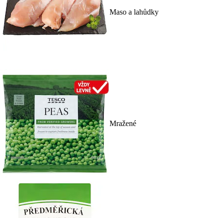
Maso a lahůdky
Mražené