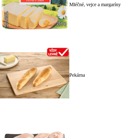
Mléčné, vejce a margaríny
Pekárna