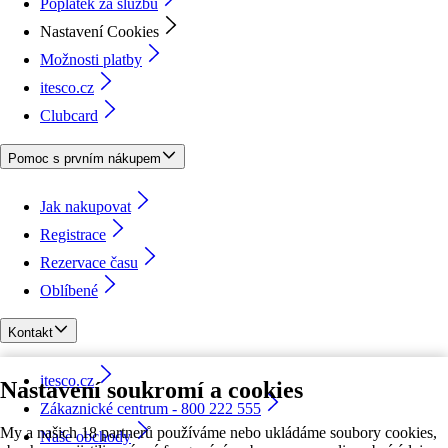
Poplatek za službu
Nastavení Cookies
Možnosti platby
itesco.cz
Clubcard
Pomoc s prvním nákupem
Jak nakupovat
Registrace
Rezervace času
Oblíbené
Kontakt
itesco.cz
Nastavení soukromí a cookies
Zákaznické centrum - 800 222 555
My a našich 18 partnerů používáme nebo ukládáme soubory cookies,
Naše obchody