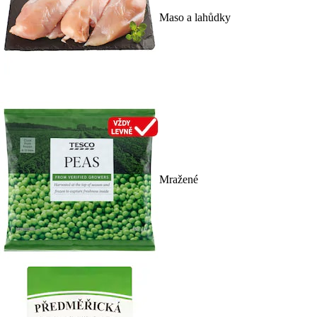
Maso a lahůdky
Mražené