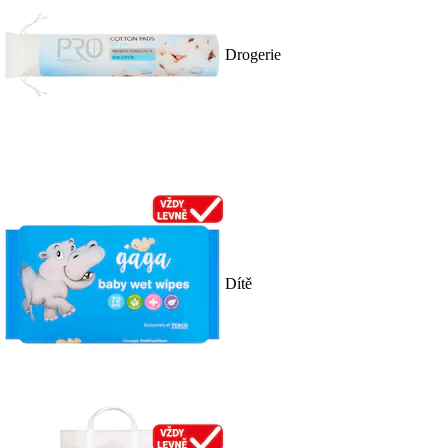
Drogerie
Dítě