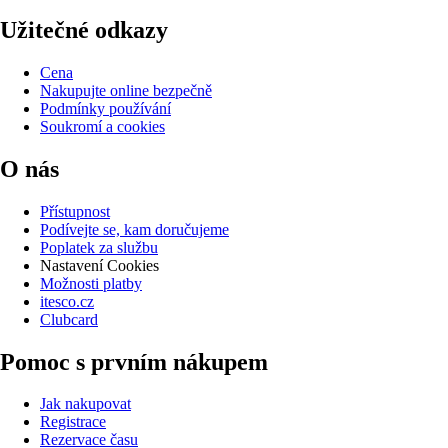
Užitečné odkazy
Cena
Nakupujte online bezpečně
Podmínky používání
Soukromí a cookies
O nás
Přístupnost
Podívejte se, kam doručujeme
Poplatek za službu
Nastavení Cookies
Možnosti platby
itesco.cz
Clubcard
Pomoc s prvním nákupem
Jak nakupovat
Registrace
Rezervace času