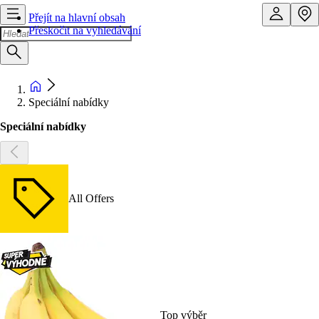
Přejít na hlavní obsah
Přeskočit na vyhledávání
Speciální nabídky
Speciální nabídky
All Offers
Top výběr