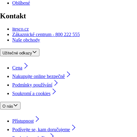
Oblíbené
Kontakt
itesco.cz
Zákaznické centrum - 800 222 555
Naše obchody
Užitečné odkazy
Cena
Nakupujte online bezpečně
Podmínky používání
Soukromí a cookies
O nás
Přístupnost
Podívejte se, kam doručujeme