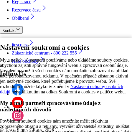
Registrace
Rezervace času
Oblíbené
Kontakt
itesco.cz
Nastavení soukromí a cookies
Zákaznické centrum - 800 222 555
My a našich 18 partnerů používáme nebo ukládáme soubory cookies,
Naše obchody
abychom zajistili správné fungování webu a zpracovali osobní údaje.
Povolením použití všech cookies nám umožníte zobrazovat například
followUs
také personalizovanou reklamu. V opačném případě zůstanou aktivní
jen nezbytné cookies, které potřebujeme k provozu webu. Své
rozhodnutí můžete kdykoliv změnit v
Nastavení ochrany osobních
údajů
nebo kliknutím na odkaz Soukromí a cookies v patičce webu.
My a naši partneři zpracováváme údaje z
následujících důvodů
Povolením souborů cookies nám umožníte měřit efektivitu
zobrazeného obsahu a reklamy, vytvářet uživatelské statistiky, ukládat
©
Tesco Stores ČR a.s. 2026
nebo přistupovat k informacím ve vašem zařízení, používat přesná data