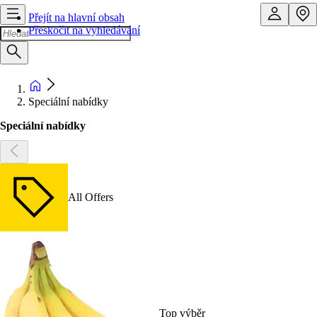
Přejít na hlavní obsah
Přeskočit na vyhledávání
Speciální nabídky
Speciální nabídky
All Offers
Top výběr