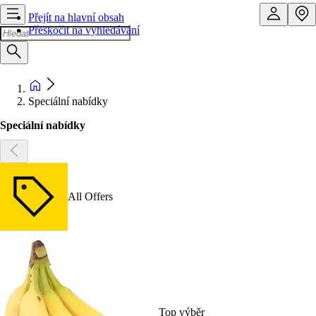
Přejít na hlavní obsah
Přeskočit na vyhledávání
Speciální nabídky
Speciální nabídky
All Offers
Top výběr