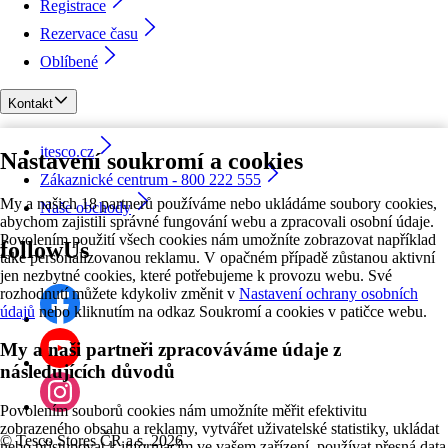
Registrace
Rezervace času
Oblíbené
Kontakt
itesco.cz
Nastavení soukromí a cookies
Zákaznické centrum - 800 222 555
My a našich 18 partnerů používáme nebo ukládáme soubory cookies,
Naše obchody
abychom zajistili správné fungování webu a zpracovali osobní údaje.
Povolením použití všech cookies nám umožníte zobrazovat například
followUs
také personalizovanou reklamu. V opačném případě zůstanou aktivní
jen nezbytné cookies, které potřebujeme k provozu webu. Své
rozhodnutí můžete kdykoliv změnit v
Nastavení ochrany osobních
údajů
nebo kliknutím na odkaz Soukromí a cookies v patičce webu.
My a naši partneři zpracováváme údaje z
následujících důvodů
Povolením souborů cookies nám umožníte měřit efektivitu
zobrazeného obsahu a reklamy, vytvářet uživatelské statistiky, ukládat
©
Tesco Stores ČR a.s. 2026
nebo přistupovat k informacím ve vašem zařízení, používat přesná data