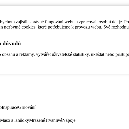
ychom zajistili správné fungování webu a zpracovali osobní údaje. P
en nezbytné cookies, které potřebujeme k provozu webu. Své rozhodnu
ch důvodů
bsahu a reklamy, vytvářet uživatelské statistiky, ukládat nebo přistup
b
Inspirace
Grilování
Maso a lahůdky
Mražené
Trvanlivé
Nápoje