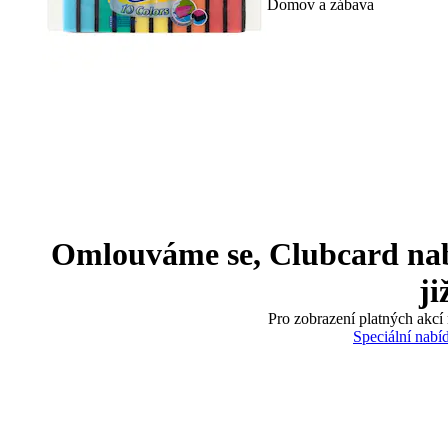
Domov a zábava
Omlouváme se, Clubcard nabíd
ji
Pro zobrazení platných akcí 
Speciální nabí