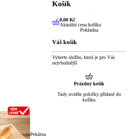
Košík
0,00 Kč
Aktuální cena košíku
0,00 Kč
Aktuální cena košíku
Pokladna
Váš košík
Vyberte službu, která je pro Vás
nejvhodnější
Prázdný košík
Tady uvidíte položky přidané do
košíku
Pekárna