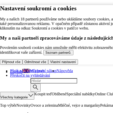
Nastavení soukromí a cookies
My a našich 18 partnerů používáme nebo ukládáme soubory cookies, ab
také personalizovanou reklamu. V opačném případě zůstanou aktivní j
kliknutím na odkaz Soukromí a cookies v patičce webu.
My a naši partneři zpracováváme údaje z následující
Povolením souborů cookies nám umožníte měřit efektivitu zobrazeného o
identifikovat vaše zařízení.
Seznam partnerů.
Přijmout vše
Odmítnout vše
Vlastní nastavení
Přejít na hlavní obsah
Můj první nákup
Nápověda
English
Přeskočit na vyhledávání
Koupit teď
Oblíbené
Speciální nabídky
Online Clu
Všechny kategorie
Top výběr
Novinky
Ovoce a zelenina
Mléčné, vejce a margaríny
Pekárna