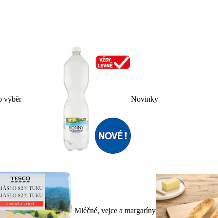
p výběr
Novinky
Mléčné, vejce a margaríny