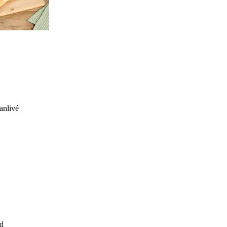
anlivé
d