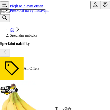
Přejít na hlavní obsah
Přeskočit na vyhledávání
Speciální nabídky
Speciální nabídky
All Offers
Top výběr