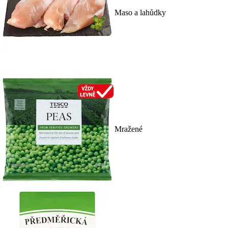
Maso a lahůdky
Mražené