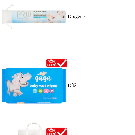
Drogerie
Dítě