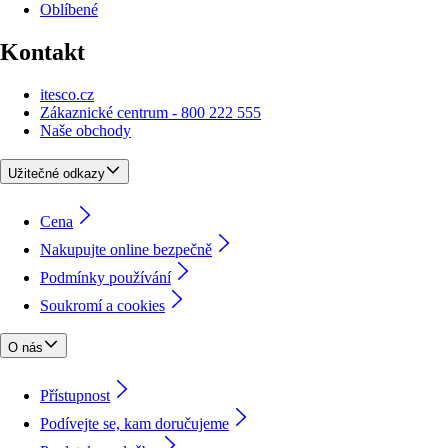
Oblíbené
Kontakt
itesco.cz
Zákaznické centrum - 800 222 555
Naše obchody
Užitečné odkazy
Cena
Nakupujte online bezpečně
Podmínky používání
Soukromí a cookies
O nás
Přístupnost
Podívejte se, kam doručujeme