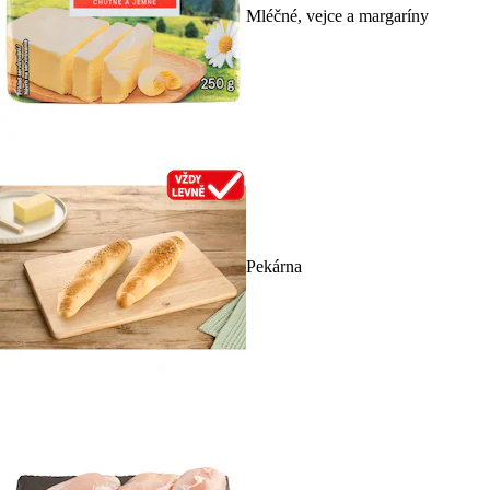
Mléčné, vejce a margaríny
Pekárna