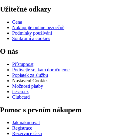
Užitečné odkazy
Cena
Nakupujte online bezpečně
Podmínky používání
Soukromí a cookies
O nás
Přístupnost
Podívejte se, kam doručujeme
Poplatek za službu
Nastavení Cookies
Možnosti platby
itesco.cz
Clubcard
Pomoc s prvním nákupem
Jak nakupovat
Registrace
Rezervace času