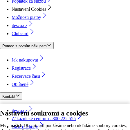
Poplatek za službu
Nastavení Cookies
Možnosti platby
itesco.cz
Clubcard
Pomoc s prvním nákupem
Jak nakupovat
Registrace
Rezervace času
Oblíbené
Kontakt
itesco.cz
Nastavení soukromí a cookies
Zákaznické centrum - 800 222 555
My a našich 18 partnerů používáme nebo ukládáme soubory cookies,
Naše obchody